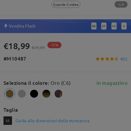
1/8
Guarda il video
Vendita Flash
5
D
21
13
2
:
:
:
€18,99
-27%
€25,99
#M10487
402
Seleziona il colore
:
Oro (C6)
in magazzino
Taglia
M
Guida alle dimensioni della montatura