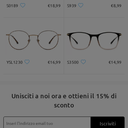
service@firmoo.it.
S0189
€18,99
S939
€8,99
Quadrato
Rotondo
Cuore
Diamante
Ovale
su Mar 25 , 2026
* Solo a titolo di riferimento
Leggi tutte le
domande e le risposte
Descrizione del prodotto
Fai una domanda
YSL1230
€16,99
S3500
€14,99
Unisciti a noi ora e ottieni il 15% di
sconto
Iscriviti