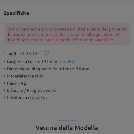
Specifiche
La montatura metallica contiene nichel a causa del processo
di produzione. I clienti con la storia dell'allergia al nichel
dovrebbero essere cauti quando effettuano l'acquisto.
Taglia:
53-18-142
Larghezza totale:
131 mm
(
medio
)
Dimensione diagonale della lente:
56 mm
Materiale:
Metallo
Peso:
14g
Bifocale / Progressivo:
Sì
Cerniera a molla:
No
Vetrina della Modella