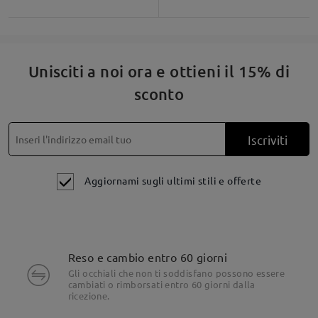
Unisciti a noi ora e ottieni il 15% di
sconto
Iscriviti
Aggiornami sugli ultimi stili e offerte
Reso e cambio entro 60 giorni
Dettagli del prodotto
Gli occhiali che non ti soddisfano possono essere
cambiati o rimborsati entro 60 giorni dalla
ricezione.