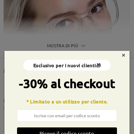
MOSTRA DI PIÙ
×
Esclusivo per i nuovi clienti🎁
Rencesioni dei clienti(313)
-30% al checkout
La montatura mi sembra di buona qualità
* Limitato a un utilizzo per cliente.
by
Leone
on
May 9 , 2026
Riceve il codice sconto