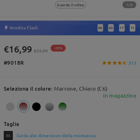
1/8
Guarda il video
Vendita Flash
4
D
03
17
10
:
:
:
€16,99
-29%
€23,99
#9018R
313
Seleziona il colore
:
Marrone, Chiaro (C6)
in magazzino
Taglia
M
Guida alle dimensioni della montatura