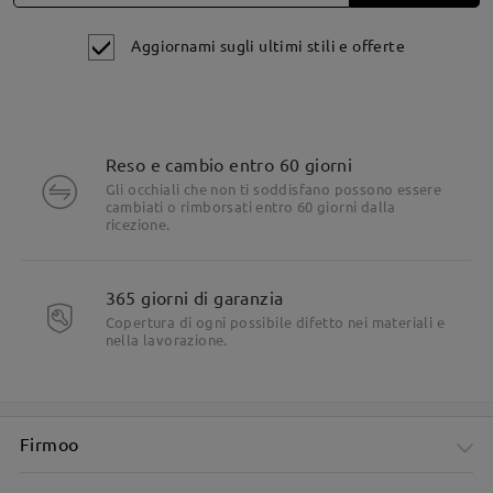
Apprezziamo davvero il tuo feedback onesto e ti
ringraziamo per aver scelto Firmoo. Speriamo che il
Aggiornami sugli ultimi stili e offerte
tuo adattamento continui a migliorare e che presto
sarai in grado di goderti le tue lenti progressive più
comodamente.
Per assistenza, non esitate a contattarci via
Reso e cambio entro 60 giorni
LiveChat (24/7), o e-mail a
service@firmoo.it
.
Dettagli del prodotto
Gli occhiali che non ti soddisfano possono essere
cambiati o rimborsati entro 60 giorni dalla
ricezione.
365 giorni di garanzia
Occhiali Perfetti appena indossati.
Copertura di ogni possibile difetto nei materiali e
by
Davide
on
Jul 9 , 2026
nella lavorazione.
Leggi tutte le
Firmoo
recensioni
Scrivi una recensione