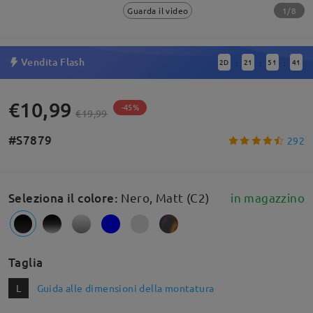
1/8
Guarda il video
Vendita Flash
2
D
21
51
40
:
:
:
€10,99
-45%
€19,99
#S7879
292
Seleziona il colore
:
Nero, Matt (C2)
in magazzino
Taglia
L
Guida alle dimensioni della montatura