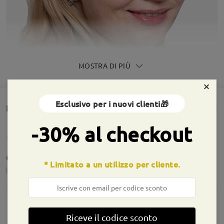
MOSTRA DI PIÙ
×
Esclusivo per i nuovi clienti🎁
Rencesioni dei clienti(517)
-30% al checkout
Great!
* Limitato a un utilizzo per cliente.
by
MC
on
Jul 31 , 2026
Riceve il codice sconto