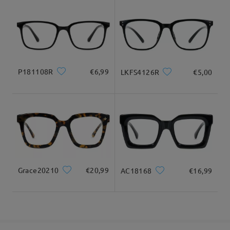
9-21 giorni lavorativi
dettagli
da Mariangela su Jan 26 , 2025
Consegnato
Firmoo's
reply
Ciao, Mariangela
Grazie per averci contattato.
P181108R
€6,99
LKFS4126R
€5,00
Ci sono molti fattori in cui viene preso in considerazione il
costo delle lenti speciali. Sono le misure PD, la larghezza della
montatura e le dimensioni delle lenti, e anche la tua
prescrizione o i valori della sfera, nonché l'utilizzo.
Se il pagamento extra è accettabile per te, puoi cliccare su
"continua". In caso contrario, ti consigliamo di cercare una
montatura più piccola per evitare di ricevere il costo delle lenti
speciali.
Grace20210
€20,99
AC18168
€16,99
Se hai ancora dubbi, non esitare a contattarci tramite LiveChat
(24/7) o inviaci un'e-mail all'indirizzo service@firmoo.it.
su Jan 27 , 2025