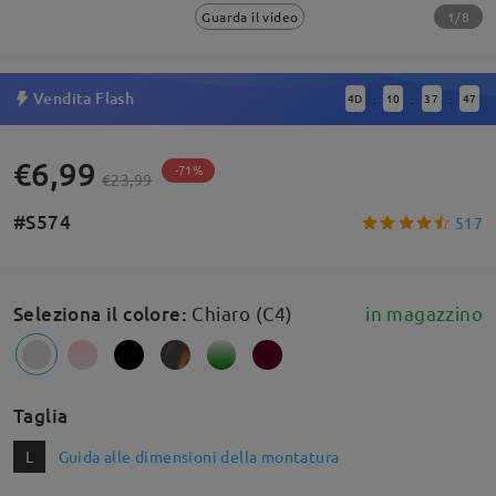
1/8
Guarda il video
Vendita Flash
4
D
10
37
46
:
:
:
€6,99
-71%
€23,99
#S574
517
Seleziona il colore
:
Chiaro (C4)
in magazzino
Taglia
L
Guida alle dimensioni della montatura