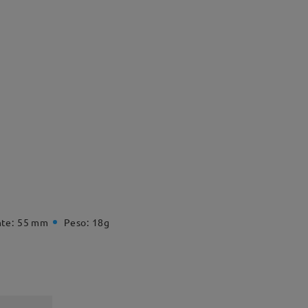
te:
55 mm
Peso:
18g