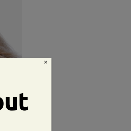
×
out