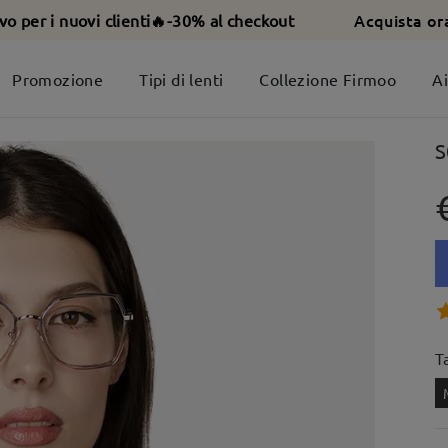
Acquista or
ivo per i nuovi clienti🔥-30% al checkout
Promozione
Tipi di lenti
Collezione Firmoo
A
S
T