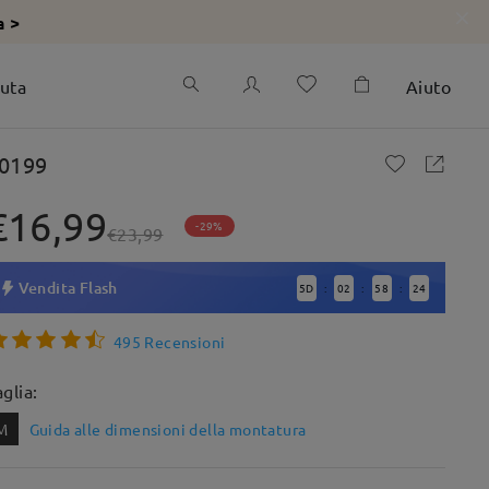
a >
iuta
Aiuto
0199
€16,99
-29%
€23,99
Vendita Flash
5
D
02
58
22
:
:
:
495 Recensioni
aglia:
M
Guida alle dimensioni della montatura