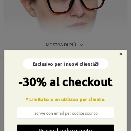
MOSTRA DI PIÙ
×
Esclusivo per i nuovi clienti🎁
Rencesioni dei clienti(410)
-30% al checkout
ottimi
* Limitato a un utilizzo per cliente.
by
Cassandra Renzi
on
May 15 , 2026
Riceve il codice sconto