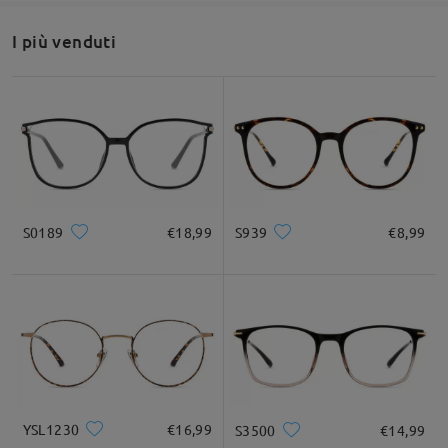
da Elisa su Nov 17 , 2024
I più venduti
Firmoo's
reply
Ciao, Elisa
Grazie per la tua richiesta.
Puoi controllare questo link per ottenere il PD ->
https://www.firmoo.it/help-p-697.shtml
Per assistenza, non esitare a contattarci tramite LiveChat
(24/7) o inviaci un'e-mail a service@firmoo.it
S0189
€18,99
S939
€8,99
su Nov 18 , 2024
Leggi tutte le
domande e le risposte
Fai una domanda
YSL1230
€16,99
S3500
€14,99