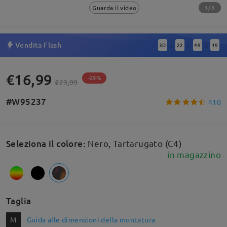
1/8
Guarda il video
Vendita Flash
3
D
22
49
19
:
:
:
€16,99
-29%
€23,99
#W95237
410
Seleziona il colore
:
Nero, Tartarugato (C4)
in magazzino
Taglia
M
Guida alle dimensioni della montatura