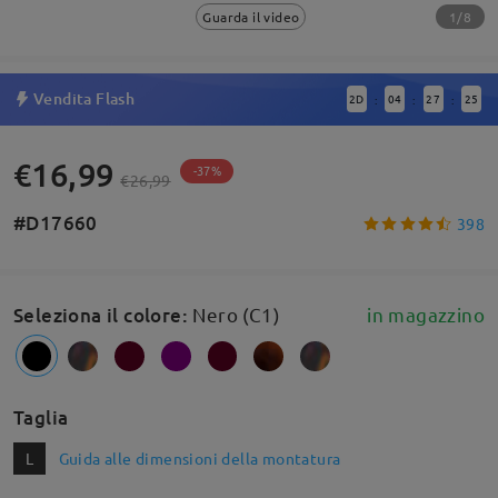
1/8
Guarda il video
Vendita Flash
2
D
04
27
25
:
:
:
€16,99
-37%
€26,99
#D17660
398
Seleziona il colore
:
Nero (C1)
in magazzino
Taglia
L
Guida alle dimensioni della montatura