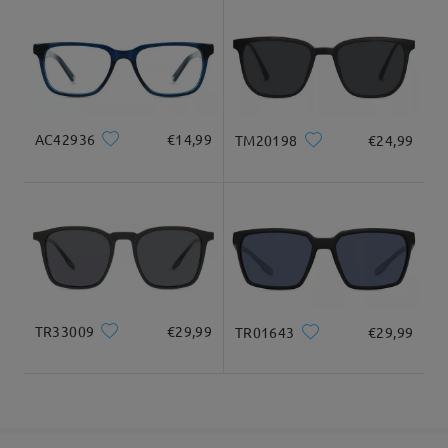
9-21 giorni lavorativi
dettagli
Consegnato
Se hai ancora dubbi, non esitare a contattarci tramite LiveChat
(24 ore su 24, 7 giorni su 7) o via email all'indirizzo
AC42936
€14,99
TM20198
€24,99
service@firmoo.it.
su Aug 1 , 2026
Domanda
:
salve vorrei sapere se avete qualche altro paio di
occhiali molto simili a questi poiché dopo che mi sono
TR33009
€29,99
TR01643
€29,99
arrivati ho notato che il ponte è troppo grande rispetto
al mio
da Ilaria su May 30 , 2026
Firmoo's
reply