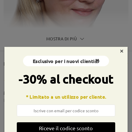
MOSTRA DI PIÙ
×
Esclusivo per i nuovi clienti🎁
Rencesioni dei clienti(398)
-30% al checkout
Molto belli!
* Limitato a un utilizzo per cliente.
by
Lo
on
Jul 17 , 2026
Riceve il codice sconto