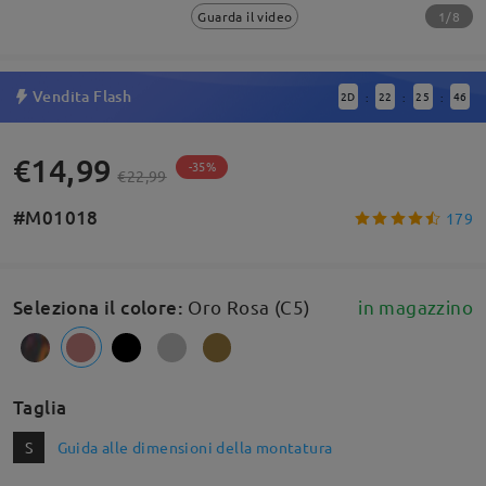
1/8
Guarda il video
Vendita Flash
2
D
22
25
45
:
:
:
€14,99
-35%
€22,99
#M01018
179
Seleziona il colore
:
Oro Rosa (C5)
in magazzino
Taglia
S
Guida alle dimensioni della montatura