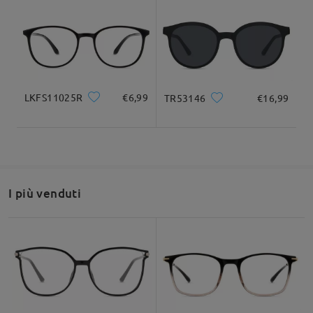
da Simona su Mar 27 , 2022
Firmoo's
reply
Ciao Simona. Siamo spiacenti che i nostri telai siano di
dimensioni fisse, quindi la dimensione non può essere
modificata. Per ulteriori domande, non esitare a contattarci:
Livechat(24/7).
LKFS11025R
€6,99
TR53146
€16,99
su Mar 28 , 2022
Fai una domanda
I più venduti