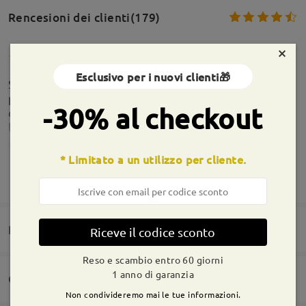
Rencesioni dei clienti(179)
×
Esclusivo per i nuovi clienti🎁
Sorprendente rapporto qualità prezzo! montatura
perfetta, leggera al punto giusto e lenti montate
-30% al checkout
con precisione. il pacco mi è arrivato addirittura
leggermente in anticipo Consigliato
by
Delia
on
May 30 , 2026
* Limitato a un utilizzo per cliente.
MOSTRA DI PIÙ
Domande e risposte(2)
Riceve il codice sconto
Reso e scambio entro 60 giorni
1 anno di garanzia
Consegna
Perfetti
Non condivideremo mai le tue informazioni.
Domanda
: