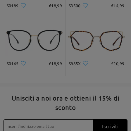
S0189
€18,99
S3500
€14,99
S0165
€18,99
S985X
€20,99
Unisciti a noi ora e ottieni il 15% di
sconto
Iscriviti