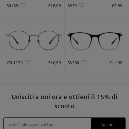
S0189
€18,99
S939
€8,99
Quadrato
Rotondo
Cuore
Diamante
Ovale
* Solo a titolo di riferimento
Descrizione del prodotto
YSL1230
€16,99
S3500
€14,99
Unisciti a noi ora e ottieni il 15% di
sconto
Iscriviti