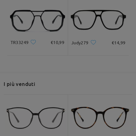
Fai una domanda
Larghezza totale
Lunghezza del tempio
139mm/ 5.47pollici
147mm/ 5.79pollici
TR33249
€10,99
Judy279
€14,99
Larghezza delle
Altezza delle lenti
Larghezza del
50mm/ 1.97pollici
lenti
ponte
56mm/ 2.20pollici
17mm/ 0.67pollici
I più venduti
Raccomandazione su forma di viso