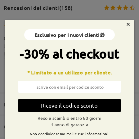
Rencesioni dei clienti(158)
×
Esclusivo per i nuovi clienti🎁
Occhiali perfetti lenti da guida graduati. Top
by
Giuseppe Rigano Jn ART
on
Jul 15 , 2026
-30% al checkout
* Limitato a un utilizzo per cliente.
MOSTRA DI PIÙ
Informazioni sulla montatura
Domande e risposte(1)
Riceve il codice sconto
Ottimo prodotto
by
Enrico Polzonetti
on
Jan 31 , 2026
Reso e scambio entro 60 giorni
1 anno di garanzia
Consegna
Non condivideremo mai le tue informazioni.
Domanda
:
Leggi tutte le