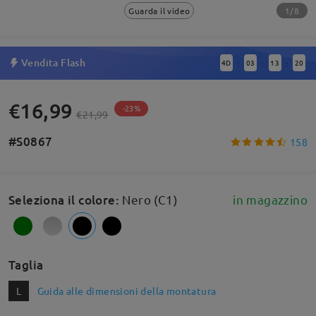
1/8
Guarda il video
Vendita Flash
4
D
03
13
19
:
:
:
€16,99
-23%
€21,99
#S0867
158
Seleziona il colore
:
Nero (C1)
in magazzino
Taglia
L
Guida alle dimensioni della montatura