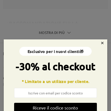
MOSTRA DI PIÙ
×
Esclusivo per i nuovi clienti🎁
Rencesioni dei clienti(1669)
-30% al checkout
Occhiali arrivati, stupendi, buona qualità!
* Limitato a un utilizzo per cliente.
by
Giulia Ingafu’ Del Monaco
on
Aug 4 , 2026
Riceve il codice sconto