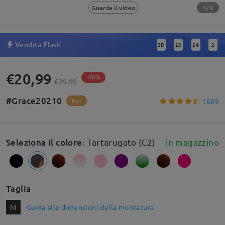
1/9
Guarda il video
Vendita Flash
3
D
23
24
1
:
:
:
€20,99
-30%
€29,99
#Grace20210
1669
Hot
Seleziona il colore
:
Tartarugato (C2)
in magazzino
Taglia
M
Guida alle dimensioni della montatura