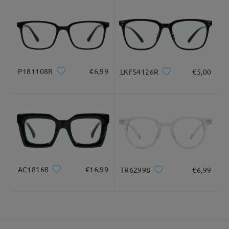
9-21 giorni lavorativi
dettagli
Per qualsiasi altra domanda o per ulteriore assistenza, non
esitare a contattarci tramite LiveChat (24 ore su 24, 7 giorni su
7) o via email all'indirizzo service@firmoo.it. Saremo lieti di
Consegnato
aiutarti.
su May 13 , 2026
P181108R
€6,99
LKFS4126R
€5,00
Domanda
:
Se gli occhiali risultano grandi come si fa?
da Rosa su Aug 16 , 2025
Firmoo's
reply
Ciao Rosa,
AC18168
€16,99
TR62998
€6,99
Grazie mille per il tuo interesse nei nostri occhiali! Per
assicurarti che la montatura che sceglierai sia perfetta per te,
ti consigliamo di consultare questa guida:
https://www.firmoo.it/help-p-1.shtml
. Sappiamo che scegliere la
taglia giusta online a volte può essere complicato, e questo