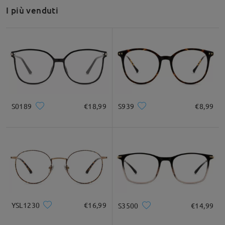
riferimento dovrebbe semplificare il processo.
I più venduti
Inoltre, tieni presente che offriamo una politica di reso e
cambio di 60 giorni: gli occhiali che non ti soddisfano possono
essere sostituiti o rimborsati entro 60 giorni dalla ricezione (si
applicano solo le spese di spedizione).
Speriamo che questo ti sia utile e saremo lieti di aiutarti
ulteriormente se necessario!
su Aug 17 , 2025
S0189
€18,99
S939
€8,99
Leggi tutte le
domande e le risposte
Fai una domanda
YSL1230
€16,99
S3500
€14,99