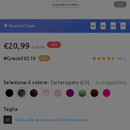
1/9
Guarda il video
Vendita Flash
3
D
04
29
26
:
:
:
€20,99
-30%
€29,99
#Grace20210
1672
Hot
Seleziona il colore
:
Tartarugato (C2)
in magazzino
Taglia
M
Guida alle dimensioni della montatura