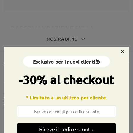
MOSTRA DI PIÙ
×
Esclusivo per i nuovi clienti🎁
Rencesioni dei clienti(1672)
-30% al checkout
Ottimo prodotto. Lenti perfette come da
* Limitato a un utilizzo per cliente.
prescrizione
by
Simonetta Turreta
on
Aug 8 , 2026
Riceve il codice sconto