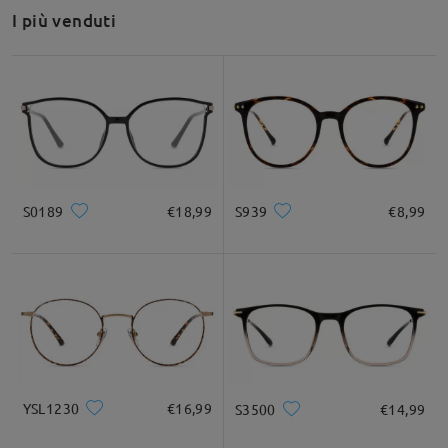
riferimento dovrebbe semplificare il processo.
I più venduti
Inoltre, tieni presente che offriamo una politica di reso e
cambio di 60 giorni: gli occhiali che non ti soddisfano possono
essere sostituiti o rimborsati entro 60 giorni dalla ricezione (si
applicano solo le spese di spedizione).
Speriamo che questo ti sia utile e saremo lieti di aiutarti
ulteriormente se necessario!
su Aug 17 , 2025
S0189
€18,99
S939
€8,99
Leggi tutte le
domande e le risposte
Fai una domanda
YSL1230
€16,99
S3500
€14,99