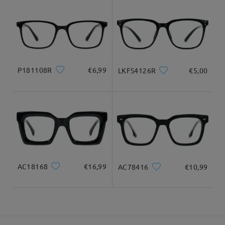
9-21 giorni lavorativi
dettagli
Per qualsiasi altra domanda o per ulteriore assistenza, non
esitare a contattarci tramite LiveChat (24 ore su 24, 7 giorni su
7) o via email all'indirizzo service@firmoo.it. Saremo lieti di
Consegnato
aiutarti.
su May 13 , 2026
P181108R
€6,99
LKFS4126R
€5,00
Domanda
:
Se gli occhiali risultano grandi come si fa?
da Rosa su Aug 16 , 2025
Firmoo's
reply
Ciao Rosa,
AC18168
€16,99
AC78416
€10,99
Grazie mille per il tuo interesse nei nostri occhiali! Per
assicurarti che la montatura che sceglierai sia perfetta per te,
ti consigliamo di consultare questa guida:
https://www.firmoo.it/help-p-1.shtml
. Sappiamo che scegliere la
taglia giusta online a volte può essere complicato, e questo