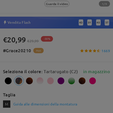
1/9
Guarda il video
Vendita Flash
4
D
01
40
56
:
:
:
€20,99
-30%
€29,99
#Grace20210
1669
Hot
Seleziona il colore
:
Tartarugato (C2)
in magazzino
Taglia
M
Guida alle dimensioni della montatura