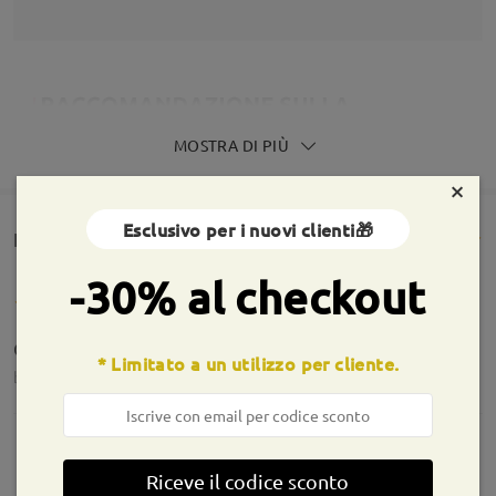
MOSTRA DI PIÙ
×
Esclusivo per i nuovi clienti🎁
Rencesioni dei clienti(1669)
-30% al checkout
Occhiali arrivati, stupendi, buona qualità!
* Limitato a un utilizzo per cliente.
by
Giulia Ingafu’ Del Monaco
on
Aug 4 , 2026
Riceve il codice sconto