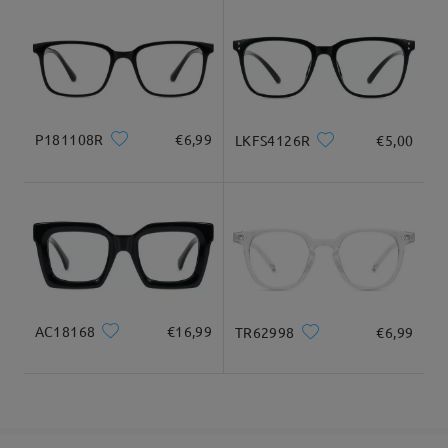
9-21 giorni lavorativi
dettagli
Per qualsiasi altra domanda o per ulteriore assistenza, non
esitare a contattarci tramite LiveChat (24 ore su 24, 7 giorni su
7) o via email all'indirizzo service@firmoo.it. Saremo lieti di
Consegnato
aiutarti.
su May 13 , 2026
P181108R
€6,99
LKFS4126R
€5,00
Domanda
:
Se gli occhiali risultano grandi come si fa?
da Rosa su Aug 16 , 2025
Firmoo's
reply
Ciao Rosa,
AC18168
€16,99
TR62998
€6,99
Grazie mille per il tuo interesse nei nostri occhiali! Per
assicurarti che la montatura che sceglierai sia perfetta per te,
ti consigliamo di consultare questa guida:
https://www.firmoo.it/help-p-1.shtml
. Sappiamo che scegliere la
taglia giusta online a volte può essere complicato, e questo