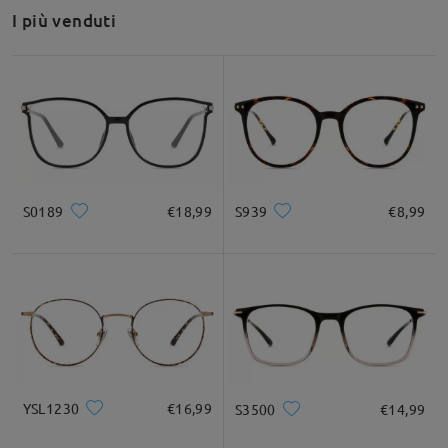
riferimento dovrebbe semplificare il processo.
I più venduti
Inoltre, tieni presente che offriamo una politica di reso e
cambio di 60 giorni: gli occhiali che non ti soddisfano possono
essere sostituiti o rimborsati entro 60 giorni dalla ricezione (si
applicano solo le spese di spedizione).
Speriamo che questo ti sia utile e saremo lieti di aiutarti
ulteriormente se necessario!
su Aug 17 , 2025
S0189
€18,99
S939
€8,99
Leggi tutte le
domande e le risposte
Fai una domanda
YSL1230
€16,99
S3500
€14,99