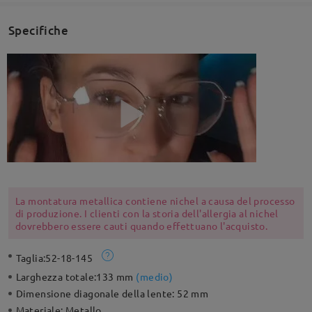
Specifiche
La montatura metallica contiene nichel a causa del processo
di produzione. I clienti con la storia dell'allergia al nichel
dovrebbero essere cauti quando effettuano l'acquisto.
Taglia:
52-18-145
Larghezza totale:
133 mm
(
medio
)
Dimensione diagonale della lente:
52 mm
Materiale:
Metallo