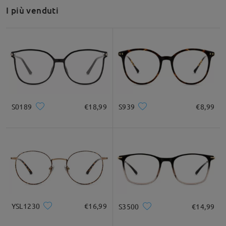
I più venduti
Raccomandazione su forma di viso
Quadrato
Rotondo
Cuore
Diamante
Ovale
S0189
€18,99
S939
€8,99
* Solo a titolo di riferimento
Descrizione del prodotto
YSL1230
€16,99
S3500
€14,99