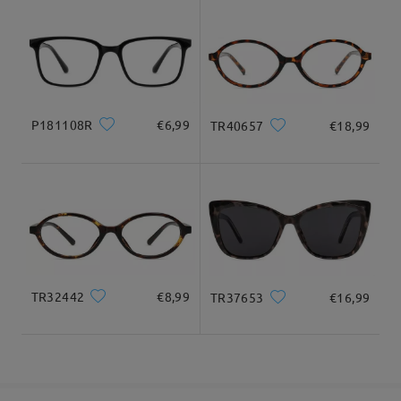
Forma di viso:
Lunghezza di viso:
Larghezza di viso:
9-21 giorni lavorativi
dettagli
Quadrato
17.5cm/ 6.89pollici
13cm/ 5.12pollici
Consegnato
Dimensione del prodotto
P181108R
€6,99
TR40657
€18,99
Larghezza totale
Lunghezza del tempio
133mm/ 5.24pollici
145mm/ 5.71pollici
TR32442
€8,99
TR37653
€16,99
Larghezza delle
Altezza delle lenti
Larghezza del
47mm/ 1.85pollici
lenti
ponte
52mm/ 2.05pollici
18mm/ 0.71pollici