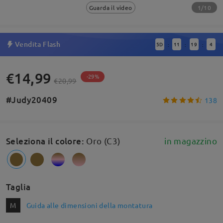
1/10
Guarda il video
Vendita Flash
5
D
11
19
3
:
:
:
€14,99
-29%
€20,99
#Judy20409
138
Seleziona il colore
:
Oro (C3)
in magazzino
Taglia
M
Guida alle dimensioni della montatura