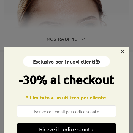
MOSTRA DI PIÙ
×
Esclusivo per i nuovi clienti🎁
Rencesioni dei clienti(138)
-30% al checkout
montatura top, molto belli, leggeri e confortevoli,
* Limitato a un utilizzo per cliente.
il particolare del cuoricino è stato molto
apprezzato
by
Caterina
on
Jul 18 , 2026
Riceve il codice sconto