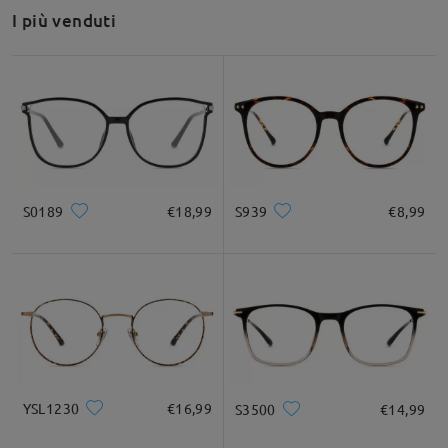
I più venduti
Raccomandazione su forma di viso
Quadrato
Rotondo
Cuore
Diamante
Ovale
S0189
€18,99
S939
€8,99
* Solo a titolo di riferimento
Descrizione del prodotto
YSL1230
€16,99
S3500
€14,99