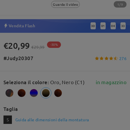
1/9
Guarda il video
Vendita Flash
3
D
01
04
33
:
:
:
€20,99
-30%
€29,99
#Judy20307
276
Seleziona il colore
:
Oro, Nero (C1)
in magazzino
Taglia
S
Guida alle dimensioni della montatura