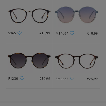
Forma di viso:
Lunghezza di viso:
Larghezza di viso:
9-21 giorni lavorativi
dettagli
Quadrato
17.5cm/6.89pollici
13cm/5.12pollici
Consegnato
Dimensione del prodotto
S945
€18,99
M14064
€18,99
Larghezza totale
Lunghezza del tempio
127mm/ 5pollici
145mm/ 5.71pollici
F1230
€30,99
FM2625
€25,99
Larghezza delle
Altezza delle lenti
Larghezza del
49mm/ 1.93pollici
lenti
ponte
52mm/ 2.05pollici
20mm/ 0.79pollici