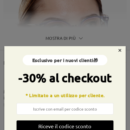
MOSTRA DI PIÙ
×
Esclusivo per i nuovi clienti🎁
Rencesioni dei clienti(276)
-30% al checkout
Montatura dal design originale fedele alle
* Limitato a un utilizzo per cliente.
immagini, comfort visivo ottimo!
by
Stefinson
on
Nov 17 , 2025
Riceve il codice sconto