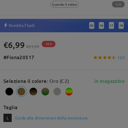
1/8
Guarda il video
Vendita Flash
3
D
16
17
18
:
:
:
€6,99
-68%
€21,99
#Fiona20517
124
Seleziona il colore
:
Oro (C2)
in magazzino
Taglia
L
Guida alle dimensioni della montatura