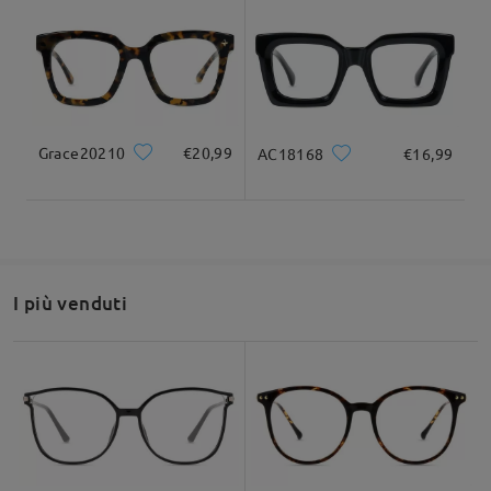
tua prescrizione.
Puoi anche aggiungere una clip. Tuttavia, tieni presente che la
clip è a ribalta e non magnetica.
Larghezza totale
Lunghezza del tempio
140mm/ 5.51pollici
145mm/ 5.71pollici
Per ulteriore assistenza, non esitare a contattarci tramite
LiveChat (24 ore su 24, 7 giorni su 7) o via email all'indirizzo
service@firmoo.it: saremo lieti di aiutarti!
Grace20210
€20,99
AC18168
€16,99
su Jul 4 , 2026
Larghezza delle
Altezza delle lenti
Larghezza del
Domanda
:
50mm/ 1.97pollici
lenti
ponte
55mm/ 2.17pollici
18mm/ 0.71pollici
I più venduti
Se scelgo questa montatura da cui invio la richiesta ed
allego la ricetta degli occhiali, posso chiedere che siano:
lenti progressive (multifocali) bianche con il trattamento
Raccomandazione su forma di viso
anti-luce blu e aggiungere delle clip universali
polarizzate? Inoltre le informazioni sulla ricette sono
complete?