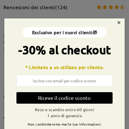
Rencesioni dei clienti(124)
×
Esclusivo per i nuovi clienti🎁
Stupenda! Perfetta per il mio viso e di ottima
qualità.
-30% al checkout
by
Rosalba
on
Jul 27 , 2026
* Limitato a un utilizzo per cliente.
MOSTRA DI PIÙ
Elegante ,risulta molto leggera ed economica.
by
Egidio
on
Jul 23 , 2026
Informazioni sulla montatura
Domande e risposte(4)
Riceve il codice sconto
Reso e scambio entro 60 giorni
Leggi tutte le
1 anno di garanzia
Consegna
recensioni
Non condivideremo mai le tue informazioni.
Domanda
:
Scrivi una recensione