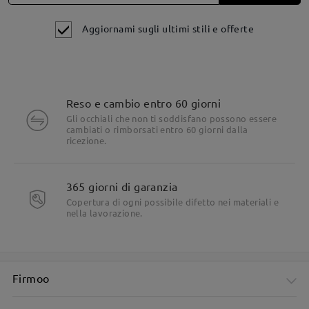
LiveChat (24 ore su 24, 7 giorni su 7) o via email all'indirizzo
service@firmoo.it: saremo lieti di aiutarti!
Aggiornami sugli ultimi stili e offerte
su Jul 4 , 2026
Leggi tutte le
Reso e cambio entro 60 giorni
Gli occhiali che non ti soddisfano possono essere
domande e le risposte
cambiati o rimborsati entro 60 giorni dalla
Fai una domanda
ricezione.
Dettagli del prodotto
365 giorni di garanzia
Copertura di ogni possibile difetto nei materiali e
nella lavorazione.
Firmoo