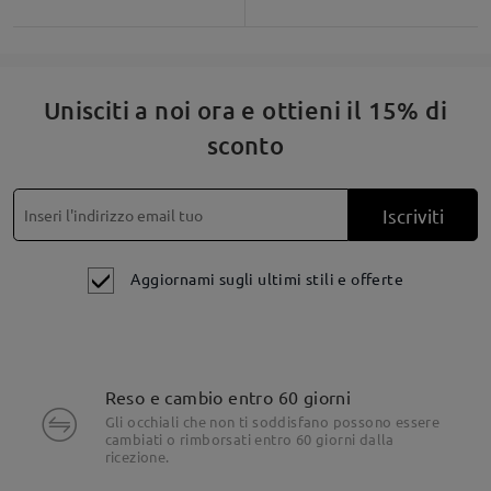
su Apr 15 , 2026
Leggi tutte le
Unisciti a noi ora e ottieni il 15% di
sconto
domande e le risposte
Fai una domanda
Iscriviti
Aggiornami sugli ultimi stili e offerte
Reso e cambio entro 60 giorni
Gli occhiali che non ti soddisfano possono essere
cambiati o rimborsati entro 60 giorni dalla
ricezione.