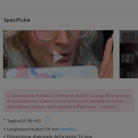
Specifiche
La montatura metallica contiene nichel a causa del processo
di produzione. I clienti con la storia dell'allergia al nichel
dovrebbero essere cauti quando effettuano l'acquisto.
Taglia:
52-18-143
Larghezza totale:
134 mm
(
medio
)
Dimensione diagonale della lente:
52 mm