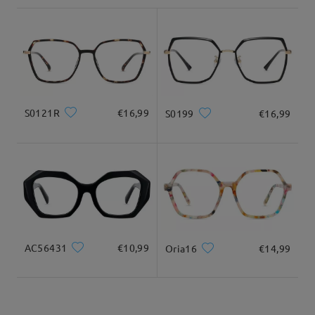
shipping time
tutti i raggi UV dannosi.
9-21 giorni lavorativi
dettagli
Lenti colorate 1.56: protezione UV 85-90%. Se hai bisogno della
protezione UV del 100%, scegli la montatura normale e le lenti
colorate con indice 1,60 o superiore.
Lenti a specchio: 100% di protezione UV.
Consegnato
Lenti polarizzate: 100% di protezione UV.
Lenti fotocromatiche: 100% di protezione UV.
As for how they look on your face, the best way is to use the
S0121R
€16,99
S0199
€16,99
virtual try-on feature on the product page. You can upload a
photo or use your camera to see how different frames fit your
face shape and style preference in real time.
If you need any help with ordering, feel free to reach out via
LiveChat(24/7), or email us at service@firmoo.it.
su May 5 , 2026
AC56431
€10,99
Oria16
€14,99
Domanda
:
Buongiorno, se ho una lente spessa, questa montatura
supporta bene la lente, o devo prendere una montatura