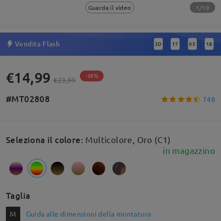
1/10
Guarda il video
Vendita Flash
3
D
17
05
18
:
:
:
€14,99
-38%
€23,99
#MT02808
748
Seleziona il colore
:
Multicolore, Oro (C1)
in magazzino
Taglia
M
Guida alle dimensioni della montatura