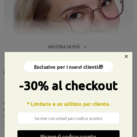
MOSTRA DI PIÙ
×
Esclusivo per i nuovi clienti🎁
Rencesioni dei clienti(748)
-30% al checkout
Occhiali arrivati in perfette condizioni! Sono
* Limitato a un utilizzo per cliente.
esattamente come descritti, ben fatti e
comodissimi da indossare. Sono davvero
soddisfatta dell'acquisto. Consigliato!
by
Giusy Smiraglia
on
Jul 14 , 2026
Riceve il codice sconto