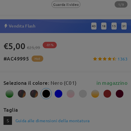
1/9
Guarda il video
Vendita Flash
4
D
18
15
30
:
:
:
€5,00
-81%
€25,99
#AC49995
1363
Hot
Seleziona il colore
:
Nero (C01)
in magazzino
Taglia
S
Guida alle dimensioni della montatura