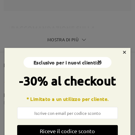
MOSTRA DI PIÙ
×
Esclusivo per i nuovi clienti🎁
Rencesioni dei clienti(1363)
-30% al checkout
Perfetti bellissimi ❤️
* Limitato a un utilizzo per cliente.
by
Francesca Righi
on
Aug 5 , 2026
Riceve il codice sconto