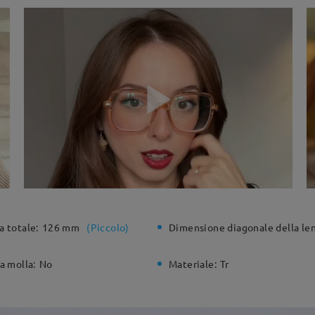
a totale:
126 mm
(
Piccolo
)
Dimensione diagonale della len
a molla:
No
Materiale:
Tr