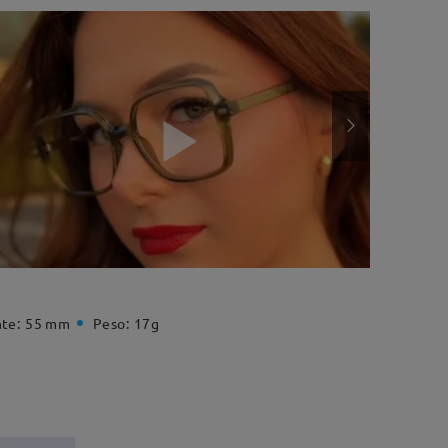
te:
55 mm
Peso:
17g