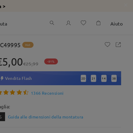
a >
iuta
Aiuto
C49995
Hot
€5,00
-81%
€25,99
Vendita Flash
2
D
21
14
37
:
:
:
1366 Recensioni
aglia:
S
Guida alle dimensioni della montatura