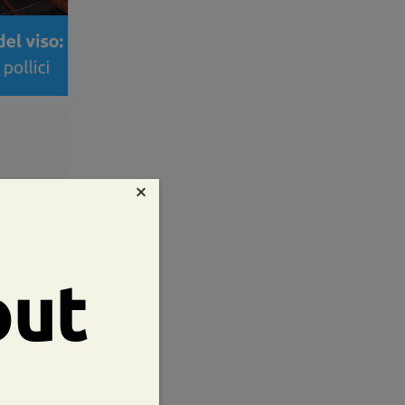
×
out