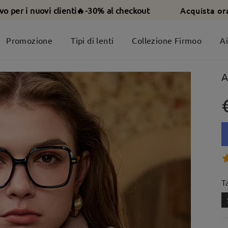
Acquista or
ivo per i nuovi clienti🔥-30% al checkout
Promozione
Tipi di lenti
Collezione Firmoo
A
A
T