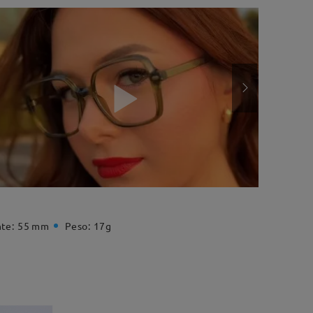
te:
55 mm
Peso:
17g