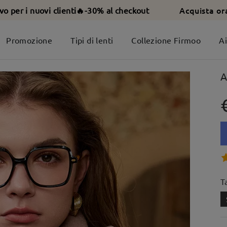
Acquista or
ivo per i nuovi clienti🔥-30% al checkout
Promozione
Tipi di lenti
Collezione Firmoo
A
A
T