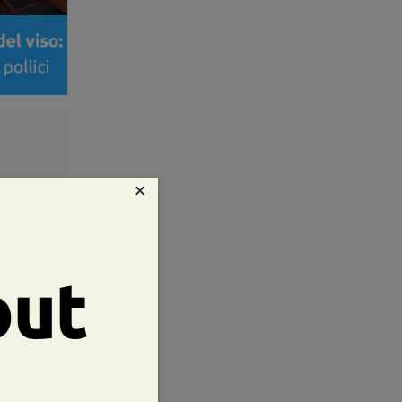
×
out