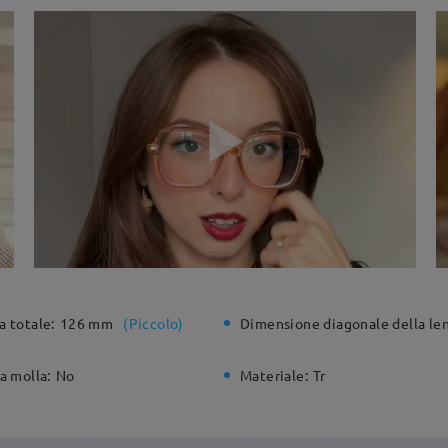
a totale:
126 mm
(
Piccolo
)
Dimensione diagonale della len
a molla:
No
Materiale:
Tr