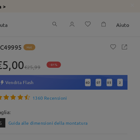
a >
iuta
Aiuto
C49995
Hot
€5,00
-81%
€25,99
Vendita Flash
6
D
07
05
0
:
:
:
1360 Recensioni
aglia:
S
Guida alle dimensioni della montatura