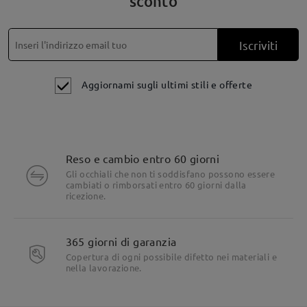
sconto
Iscriviti
Aggiornami sugli ultimi stili e offerte
Reso e cambio entro 60 giorni
Gli occhiali che non ti soddisfano possono essere
cambiati o rimborsati entro 60 giorni dalla
ricezione.
365 giorni di garanzia
Copertura di ogni possibile difetto nei materiali e
nella lavorazione.