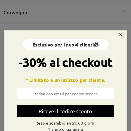
Consegna
Leggi tutte le
Domanda
:
recensioni
Scrivi una recensione
Per quale forma del viso sono adatti?
×
Ordine effettuato
Rivestimento per lenti antigraffio incluso
da Aurora su Apr 14 , 2025
Esclusivo per i nuovi clienti🎁
Reso e cambio entro 60 giorni
tempi di spedizione
Firmoo's
reply
365 giorni di garanzia
-30% al checkout
Ciao Aurora
5-7 giorni lavorativi
dettagli
Grazie per il tuo interesse!
Consulta la tabella qui sotto per trovare la montatura più
Spedito
adatta alla forma del tuo viso:
* Limitato a un utilizzo per cliente.
Montature simili
shipping time
9-21 giorni lavorativi
dettagli
Riceve il codice sconto
Consegnato
Reso e scambio entro 60 giorni
1 anno di garanzia