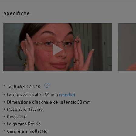
Specifiche
Taglia:
53-17-140
Larghezza totale:
134 mm
(
medio
)
Dimensione diagonale della lente:
53 mm
Materiale:
Titanio
Peso:
10g
La gamma Rx:
No
Cerniera a molla:
No