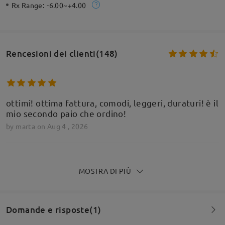
Rx Range:
-6.00~+4.00
Rencesioni dei clienti(148)
ottimi! ottima fattura, comodi, leggeri, duraturi! è il
mio secondo paio che ordino!
by
marta
on
Aug 4 , 2026
MOSTRA DI PIÙ
La montatura è veramente carina, leggera
speriamo che sia durevole
by
Antonella
on
Jul 20 , 2026
Domande e risposte(1)