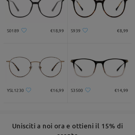
S0189
€18,99
S939
€8,99
YSL1230
€16,99
S3500
€14,99
Unisciti a noi ora e ottieni il 15% di