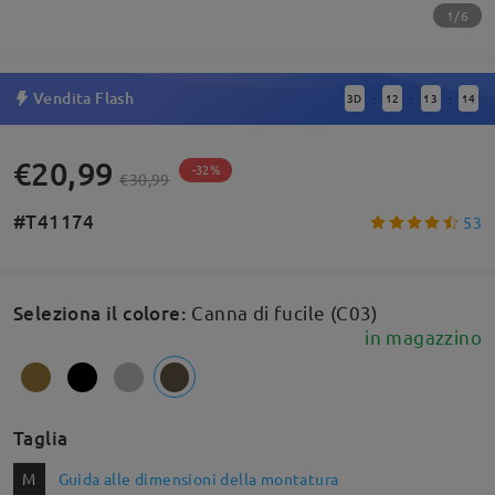
1/6
Vendita Flash
3
D
12
13
14
:
:
:
€20,99
-32%
€30,99
#T41174
53
Seleziona il colore
:
Canna di fucile (C03)
in magazzino
Taglia
M
Guida alle dimensioni della montatura