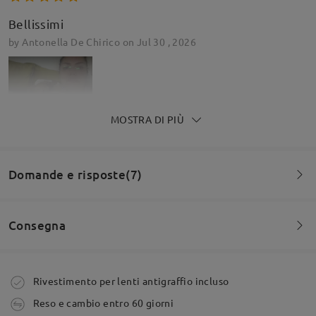
Bellissimi
by
Antonella De Chirico
on
Jul 30 , 2026
MOSTRA DI PIÙ
Domande e risposte(7)
la montatura e' leggerissima ed elastica, ha solo
bisogno di essere adattata.
by
Dario
on
Jul 14 , 2026
Consegna
Domanda
:
Leggi tutte le
Quale modello a clip-on su https://www.firmoo.it/clip-
Ordine effettuato
Rivestimento per lenti antigraffio incluso
on-sunglasses.html è compatibile con questi occhiali?
recensioni
Reso e cambio entro 60 giorni
Scrivi una recensione
da Tomas su May 22 , 2026