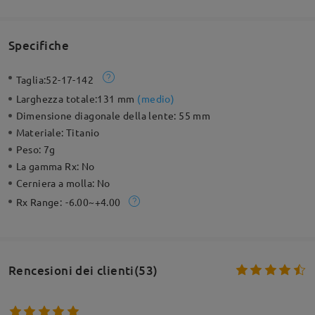
Specifiche
Taglia:
52-17-142
Larghezza totale:
131 mm
(
medio
)
Dimensione diagonale della lente:
55 mm
Materiale:
Titanio
Peso:
7g
La gamma Rx:
No
Cerniera a molla:
No
Rx Range:
-6.00~+4.00
Rencesioni dei clienti(53)