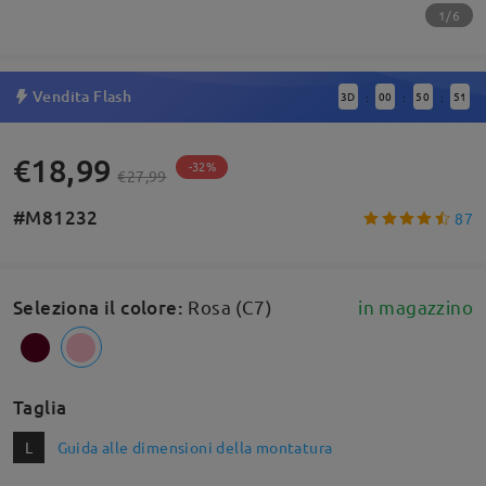
1/6
Vendita Flash
3
D
00
50
50
:
:
:
€18,99
-32%
€27,99
#M81232
87
Seleziona il colore
:
Rosa (C7)
in magazzino
Taglia
L
Guida alle dimensioni della montatura