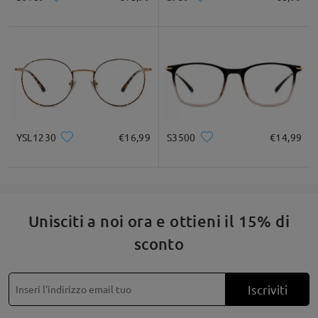
inconveniente ciò possa averti causato.
Apprezziamo che tu abbia dedicato del tempo a
condividere la tua esperienza. Il tuo referente del
Servizio Clienti ti contatterà via email entro 24 ore
nei giorni feriali e 48 ore nei fine settimana. L'email
potrebbe essere finita nella cartella spam/posta
indesiderata. Ti preghiamo di controllare anche lì.
YSL1230
€16,99
S3500
€14,99
Leggi tutte le
recensioni
Scrivi una recensione
Unisciti a noi ora e ottieni il 15% di
sconto
Iscriviti