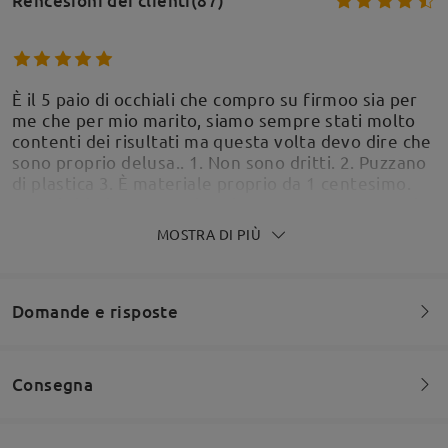
Rencesioni dei clienti(87)
È il 5 paio di occhiali che compro su firmoo sia per
me che per mio marito, siamo sempre stati molto
contenti dei risultati ma questa volta devo dire che
sono proprio delusa.. 1. Non sono dritti. 2. Puzzano
di plastica 3. È materiale proprio da 1 centesimo.
Non si chiudono neanche, rimangono aperte perche
non è materiale che si chiude. Delusa al 1000%.
MOSTRA DI PIÙ
Nella foto potete vedere che non sono stati
allineati come si deve, e poi la puzza di plastica è
proprio insopportabile.
Domande e risposte
by
myhuman
on
May 30 , 2026
Consegna
Siete invitati a lasciare qualsiasi commento sulla montatura.