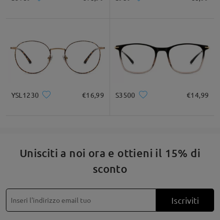
inconveniente ciò possa averti causato.
Apprezziamo che tu abbia dedicato del tempo a
condividere la tua esperienza. Il tuo referente del
Servizio Clienti ti contatterà via email entro 24 ore
nei giorni feriali e 48 ore nei fine settimana. L'email
potrebbe essere finita nella cartella spam/posta
indesiderata. Ti preghiamo di controllare anche lì.
YSL1230
€16,99
S3500
€14,99
Leggi tutte le
recensioni
Scrivi una recensione
Unisciti a noi ora e ottieni il 15% di
sconto
Iscriviti