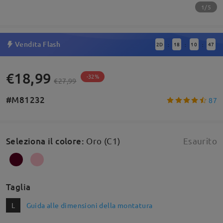
1/5
Vendita Flash
2
D
18
10
46
:
:
:
€18,99
-32%
€27,99
#M81232
87
Seleziona il colore
:
Oro (C1)
Esaurito
Taglia
L
Guida alle dimensioni della montatura