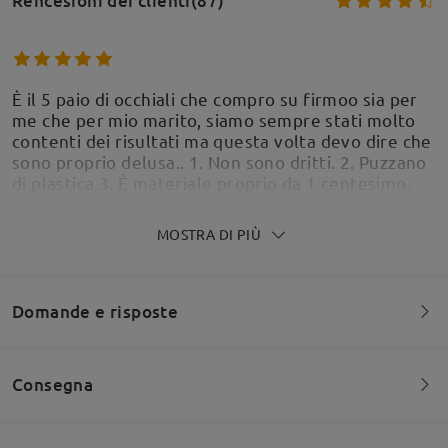
Rencesioni dei clienti(87)
È il 5 paio di occhiali che compro su firmoo sia per
me che per mio marito, siamo sempre stati molto
contenti dei risultati ma questa volta devo dire che
sono proprio delusa.. 1. Non sono dritti. 2. Puzzano
di plastica 3. È materiale proprio da 1 centesimo.
Non si chiudono neanche, rimangono aperte perche
non è materiale che si chiude. Delusa al 1000%.
MOSTRA DI PIÙ
Nella foto potete vedere che non sono stati
allineati come si deve, e poi la puzza di plastica è
proprio insopportabile.
Domande e risposte
by
myhuman
on
May 30 , 2026
Consegna
Siete invitati a lasciare qualsiasi commento sulla montatura.