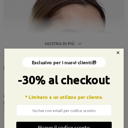
MOSTRA DI PIÙ
×
Esclusivo per i nuovi clienti🎁
Rencesioni dei clienti(548)
-30% al checkout
Occhiali molto belli ma più grandi rispetto a come
* Limitato a un utilizzo per cliente.
me li aspettavo dalla prova.
by
Elisa
on
Aug 1 , 2026
Riceve il codice sconto