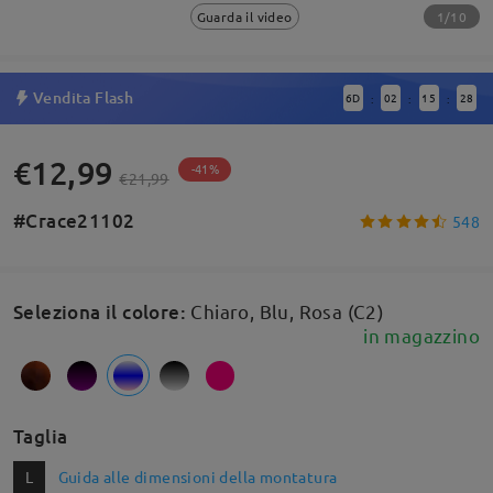
1/10
Guarda il video
Vendita Flash
6
D
02
15
28
:
:
:
€12,99
-41%
€21,99
#Crace21102
548
Seleziona il colore
:
Chiaro, Blu, Rosa (C2)
in magazzino
Taglia
L
Guida alle dimensioni della montatura