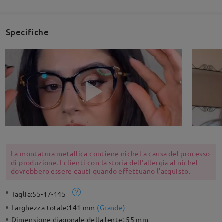
Specifiche
La montatura metallica contiene nichel a causa del processo
di produzione. I clienti con la storia dell'allergia al nichel
dovrebbero essere cauti quando effettuano l'acquisto.
Taglia:
55-17-145
Larghezza totale:
141 mm
(
Grande
)
Dimensione diagonale della lente:
55 mm