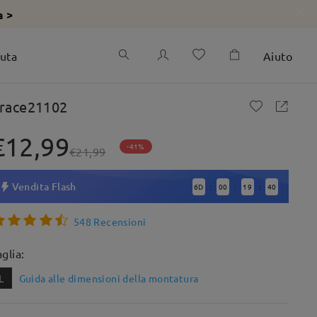
a >
iuta
Aiuto
race21102
€12,99
-41%
€21,99
Vendita Flash
6
D
00
19
38
:
:
:
548 Recensioni
aglia:
L
Guida alle dimensioni della montatura