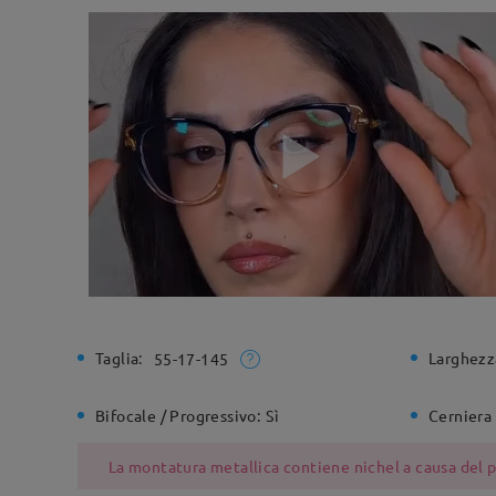
Taglia:
Larghezz
55-17-145
Bifocale / Progressivo:
Sì
Cerniera 
La montatura metallica contiene nichel a causa del pr