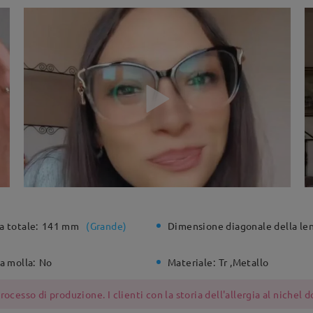
a totale:
141 mm
(
Grande
)
Dimensione diagonale della len
a molla:
No
Materiale:
Tr ,Metallo
ocesso di produzione. I clienti con la storia dell'allergia al nichel