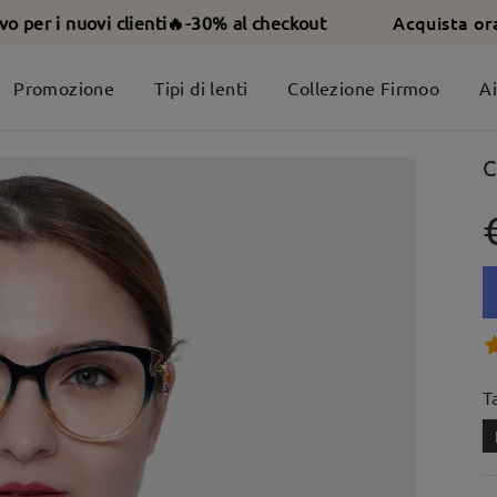
Acquista or
ivo per i nuovi clienti🔥-30% al checkout
Promozione
Tipi di lenti
Collezione Firmoo
A
C
T