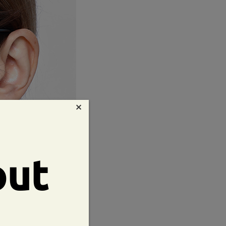
×
out