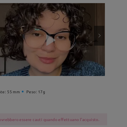
te:
55 mm
Peso:
17g
 dovrebbero essere cauti quando effettuano l'acquisto.