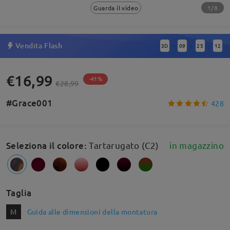
1/8
Guarda il video
Vendita Flash
3
D
09
25
11
:
:
:
€16,99
-41%
€28,99
#Grace001
428
Seleziona il colore
:
Tartarugato (C2)
in magazzino
Taglia
M
Guida alle dimensioni della montatura