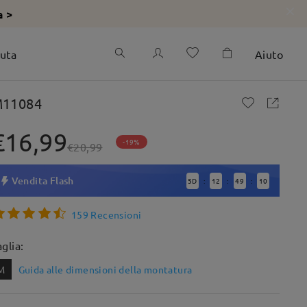
a >
iuta
Aiuto
11084
€16,99
-19%
€20,99
Vendita Flash
5
D
12
49
8
:
:
:
159 Recensioni
aglia:
M
Guida alle dimensioni della montatura