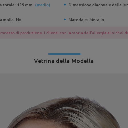
a totale:
129 mm
(
medio
)
Dimensione diagonale della len
a molla:
No
Materiale:
Metallo
ocesso di produzione. I clienti con la storia dell'allergia al nichel
Vetrina della Modella