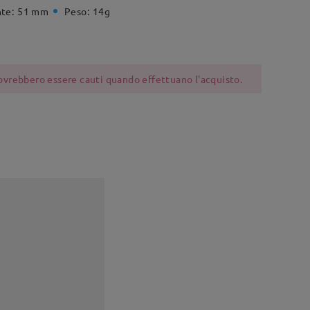
te:
51 mm
Peso:
14g
 dovrebbero essere cauti quando effettuano l'acquisto.