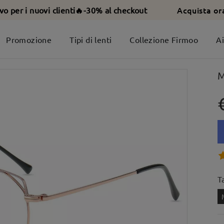
Acquista or
ivo per i nuovi clienti🔥-30% al checkout
Promozione
Tipi di lenti
Collezione Firmoo
A
M
T