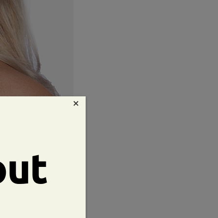
×
out