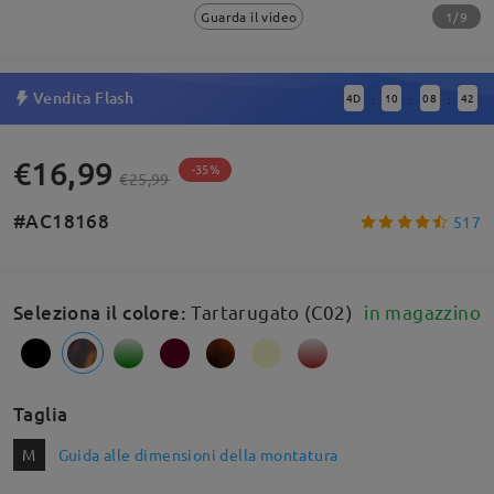
1/9
Guarda il video
Vendita Flash
4
D
10
08
41
:
:
:
€16,99
-35%
€25,99
#AC18168
517
Seleziona il colore
:
Tartarugato (C02)
in magazzino
Taglia
M
Guida alle dimensioni della montatura