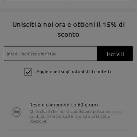
su Jan 29 , 2026
Unisciti a noi ora e ottieni il 15% di
sconto
Leggi tutte le
domande e le risposte
Fai una domanda
Iscriviti
Aggiornami sugli ultimi stili e offerte
Reso e cambio entro 60 giorni
Gli occhiali che non ti soddisfano possono essere
cambiati o rimborsati entro 60 giorni dalla
ricezione.