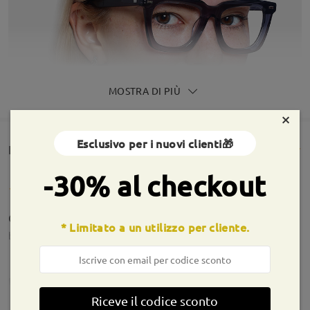
MOSTRA DI PIÙ
×
Esclusivo per i nuovi clienti🎁
Rencesioni dei clienti(150)
-30% al checkout
Occhiali errati nella gradazione e nelle misurazioni.
* Limitato a un utilizzo per cliente.
by
Damiano
on
Jul 7 , 2026
Firmoo's
reply
Jul 8 , 2026
Informazioni sulla montatura
Riceve il codice sconto
Caro Damiano,