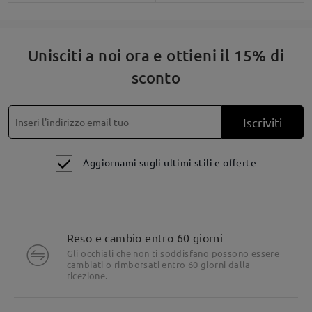
Unisciti a noi ora e ottieni il 15% di
sconto
Iscriviti
Aggiornami sugli ultimi stili e offerte
Reso e cambio entro 60 giorni
Dettagli del prodotto
Gli occhiali che non ti soddisfano possono essere
cambiati o rimborsati entro 60 giorni dalla
ricezione.