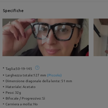
Specifiche
Taglia:
50-19-145
Larghezza totale:
127 mm
(
Piccolo
)
Dimensione diagonale della lente:
51 mm
Materiale:
Acetato
Peso:
32g
Bifocale / Progressivo:
Sì
Cerniera a molla:
No