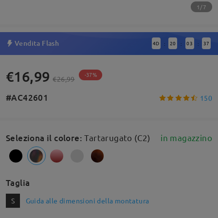
1/7
Vendita Flash
4
D
20
03
37
:
:
:
€16,99
-37%
€26,99
#AC42601
150
Seleziona il colore
:
Tartarugato (C2)
in magazzino
Taglia
S
Guida alle dimensioni della montatura