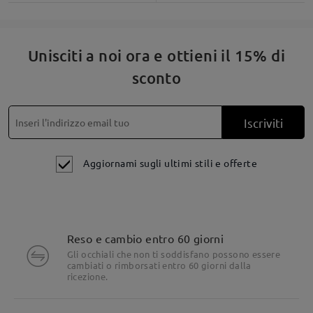
Unisciti a noi ora e ottieni il 15% di
sconto
Iscriviti
Aggiornami sugli ultimi stili e offerte
Reso e cambio entro 60 giorni
Dettagli del prodotto
Gli occhiali che non ti soddisfano possono essere
cambiati o rimborsati entro 60 giorni dalla
ricezione.