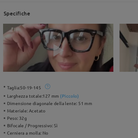
Specifiche
Taglia:
50-19-145
Larghezza totale:
127 mm
(
Piccolo
)
Dimensione diagonale della lente:
51 mm
Materiale:
Acetato
Peso:
32g
Bifocale / Progressivo:
Sì
Cerniera a molla:
No