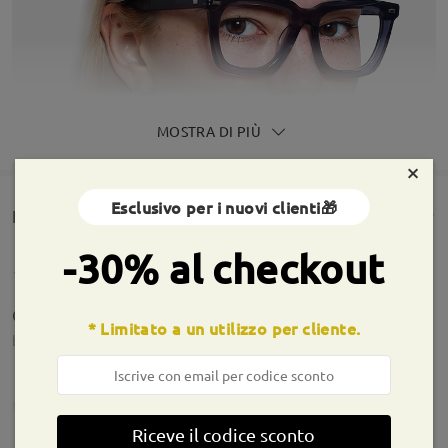
MOSTRA DI PIÙ
×
Esclusivo per i nuovi clienti🎁
Rencesioni dei clienti(150)
-30% al checkout
Occhiali errati nella gradazione e nelle misurazioni.
* Limitato a un utilizzo per cliente.
by
Damiano
on
Jul 7 , 2026
Firmoo's
reply
Jul 8 , 2026
Informazioni sulla montatura
Riceve il codice sconto
Caro Damiano,