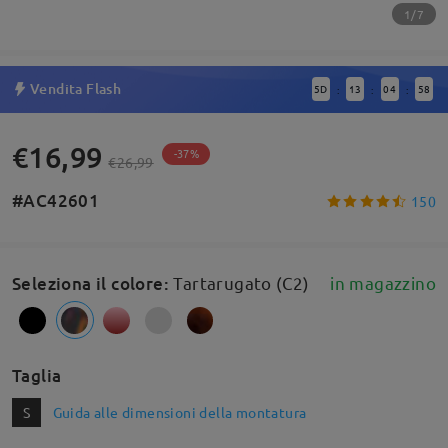
1/7
Vendita Flash
5
D
13
04
58
:
:
:
€16,99
-37%
€26,99
#AC42601
150
Seleziona il colore
:
Tartarugato (C2)
in magazzino
Taglia
S
Guida alle dimensioni della montatura