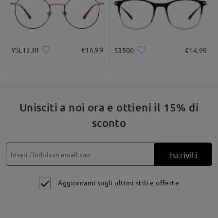
Quadrato
Rotondo
Cuore
Diamante
Ovale
* Solo a titolo di riferimento
YSL1230
€16,99
S3500
€14,99
Descrizione del prodotto
Unisciti a noi ora e ottieni il 15% di
sconto
Iscriviti
Aggiornami sugli ultimi stili e offerte