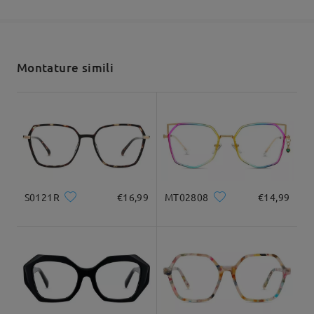
5-7 giorni lavorativi
dettagli
Spedito
Montature simili
shipping time
9-21 giorni lavorativi
dettagli
Consegnato
Forma di viso:
Lunghezza di viso:
Larghezza di viso:
S0121R
€16,99
MT02808
€14,99
Quadrato e rotondo
20cm/7.8pollici
22cm/8.6pollici
Dimensione del prodotto