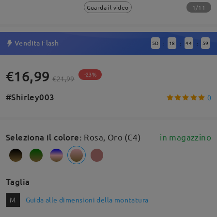
1/11
Guarda il video
Vendita Flash
5
D
18
44
59
:
:
:
€16,99
-23%
€21,99
#Shirley003
0
Seleziona il colore
:
Rosa, Oro (C4)
in magazzino
Taglia
M
Guida alle dimensioni della montatura