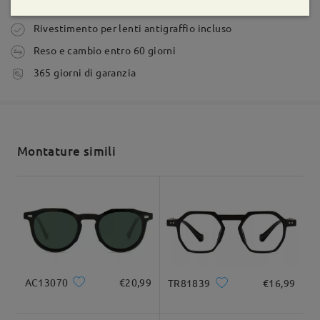
Fai una domanda
Ordine effettuato
Rivestimento per lenti antigraffio incluso
Reso e cambio entro 60 giorni
Leggi tutte le
tempi di spedizione
365 giorni di garanzia
recensioni
5-7 giorni lavorativi
dettagli
Scrivi una recensione
Spedito
Montature simili
shipping time
9-21 giorni lavorativi
dettagli
Forma di viso:
Lunghezza di viso:
Larghezza di viso:
ovale
16cm/6.23pollici
22.5cm/8.58pollici
Consegnato
Dimensione del prodotto
AC13070
€20,99
TR81839
€16,99