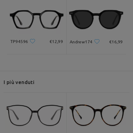
Larghezza totale
Lunghezza del tempio
135mm/ 5.31pollici
142mm/ 5.59pollici
TP94596
€12,99
Andrew174
€16,99
Larghezza delle
Altezza delle lenti
Larghezza del
48mm/ 1.89pollici
lenti
ponte
53mm/ 2.09pollici
19mm/ 0.75pollici
I più venduti
Raccomandazione su forma di viso