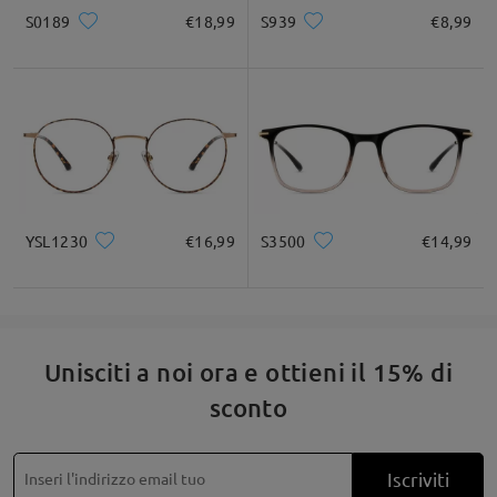
S0189
€18,99
S939
€8,99
Quadrato
Rotondo
Cuore
Diamante
Ovale
* Solo a titolo di riferimento
Descrizione del prodotto
YSL1230
€16,99
S3500
€14,99
Unisciti a noi ora e ottieni il 15% di
sconto
Iscriviti