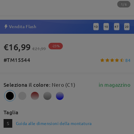
1/6
Vendita Flash
1
D
10
47
20
:
:
:
€16,99
-23%
€21,99
#TM15544
84
Seleziona il colore
:
Nero (C1)
in magazzino
Taglia
S
Guida alle dimensioni della montatura