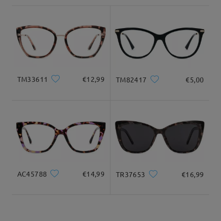
shipping time
9-21 giorni lavorativi
dettagli
Consegnato
TM33611
€12,99
TM82417
€5,00
AC45788
€14,99
TR37653
€16,99