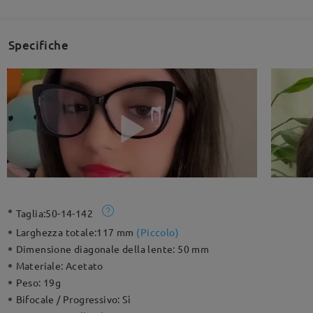
Specifiche
Taglia:
50-14-142
Larghezza totale:
117 mm
(
Piccolo
)
Dimensione diagonale della lente:
50 mm
Materiale:
Acetato
Peso:
19g
Bifocale / Progressivo:
Sì