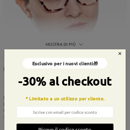
MOSTRA DI PIÙ
×
Esclusivo per i nuovi clienti🎁
Rencesioni dei clienti(234)
-30% al checkout
Prodotto ottimo molto comodo e lenti bellissime. È
* Limitato a un utilizzo per cliente.
il primo paio che prendo,arrivati prima del previsto
e confezionati molto bene. Ho già pronto il
prossimo ordine.
by
Chiara De Marchi
on
Aug 7 , 2026
Riceve il codice sconto