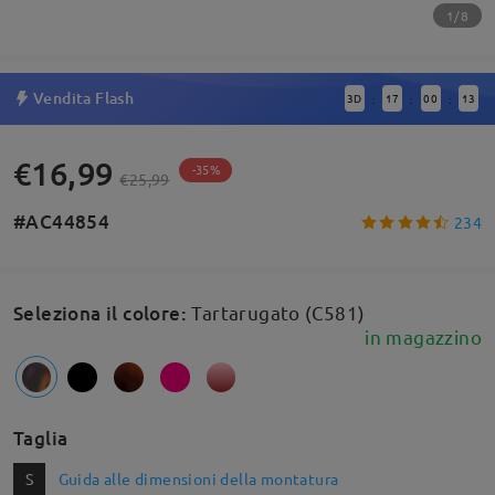
1/8
Vendita Flash
3
D
17
00
13
:
:
:
€16,99
-35%
€25,99
#AC44854
234
Seleziona il colore
:
Tartarugato (C581)
in magazzino
Taglia
S
Guida alle dimensioni della montatura