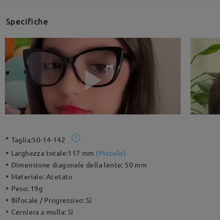
Specifiche
Taglia:
50-14-142
Larghezza totale:
117 mm
(
Piccolo
)
Dimensione diagonale della lente:
50 mm
Materiale:
Acetato
Peso:
19g
Bifocale / Progressivo:
Sì
Cerniera a molla:
Sì