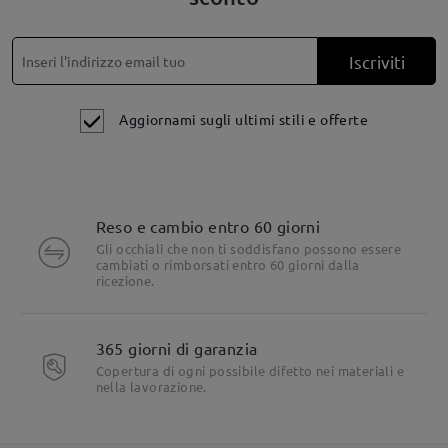
Iscriviti
Aggiornami sugli ultimi stili e offerte
Reso e cambio entro 60 giorni
Gli occhiali che non ti soddisfano possono essere
cambiati o rimborsati entro 60 giorni dalla
ricezione.
365 giorni di garanzia
Copertura di ogni possibile difetto nei materiali e
nella lavorazione.