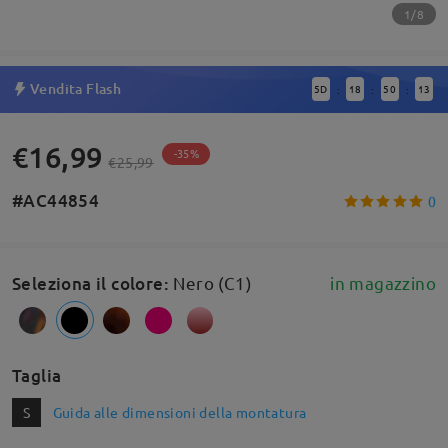
1/8
Vendita Flash
5
D
18
50
13
:
:
:
€16,99
-35%
€25,99
#AC44854
0
Seleziona il colore
:
Nero (C1)
in magazzino
Taglia
S
Guida alle dimensioni della montatura