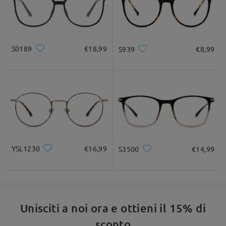
S0189
€18,99
S939
€8,99
YSL1230
€16,99
S3500
€14,99
Unisciti a noi ora e ottieni il 15% di
sconto