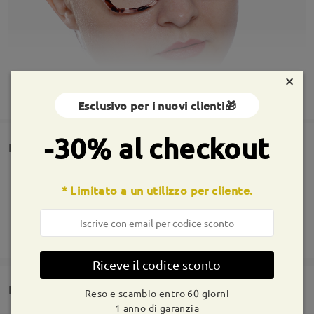
×
MOSTRA DI PIÙ
Esclusivo per i nuovi clienti🎁
-30% al checkout
Rencesioni dei clienti
Condividi la tua esperienza di acquisto per aiutare gli altri a
essere soddisfatti.
* Limitato a un utilizzo per cliente.
Scrivi una recensione
Riceve il codice sconto
Domande e risposte
Reso e scambio entro 60 giorni
1 anno di garanzia