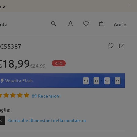
a >
iuta
Aiuto
C55387
€18,99
-24%
€24,99
Vendita Flash
5
D
11
47
55
:
:
:
89 Recensioni
aglia:
S
Guida alle dimensioni della montatura