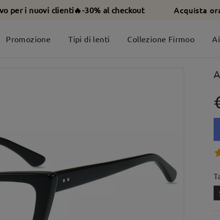
Acquista or
ivo per i nuovi clienti🔥-30% al checkout
Promozione
Tipi di lenti
Collezione Firmoo
A
A
T