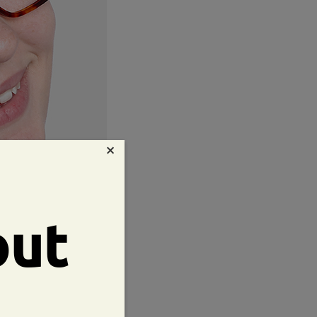
×
out