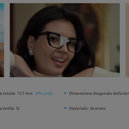
a totale:
127 mm
(
Piccolo
)
Dimensione diagonale della len
a molla:
Sì
Materiale:
Acetato