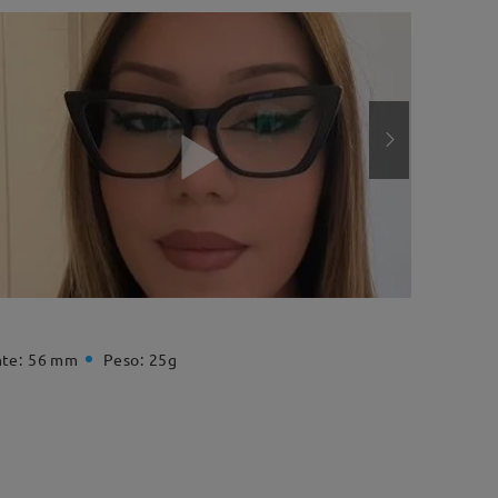
te:
56 mm
Peso:
25g