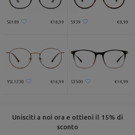
S0189
€18,99
S939
€8,99
YSL1230
€16,99
S3500
€14,99
Unisciti a noi ora e ottieni il 15% di
sconto