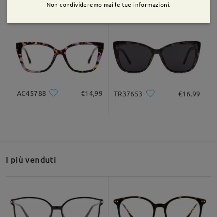
TM33611
€12,99
TM82417
€5,00
Non condivideremo mai le tue informazioni.
AC45788
€14,99
TR37653
€16,99
I più venduti