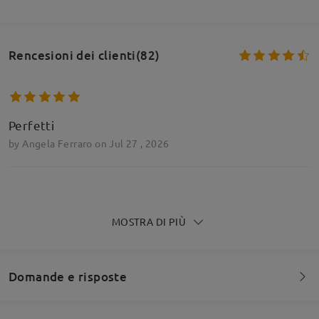
Rencesioni dei clienti(82)
Perfetti
by
Angela Ferraro
on
Jul 27 , 2026
MOSTRA DI PIÙ
Perfetti...arrivati oggi, molto leggeri
by
Faby
on
Jul 24 , 2026
Domande e risposte
Leggi tutte le