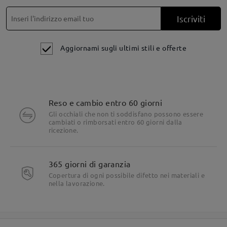
Iscriviti
Aggiornami sugli ultimi stili e offerte
Reso e cambio entro 60 giorni
Gli occhiali che non ti soddisfano possono essere
cambiati o rimborsati entro 60 giorni dalla
ricezione.
365 giorni di garanzia
Copertura di ogni possibile difetto nei materiali e
nella lavorazione.