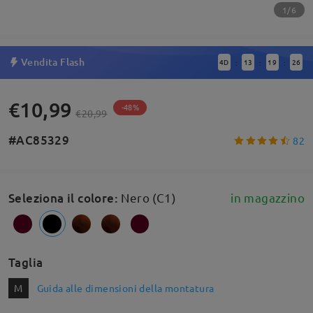
1/6
Vendita Flash
4
D
13
19
25
:
:
:
€10,99
-48%
€20,99
#AC85329
82
Seleziona il colore
:
Nero (C1)
in magazzino
Taglia
M
Guida alle dimensioni della montatura