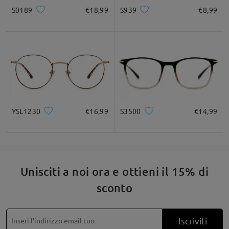
* Solo a titolo di riferimento
S0189
€18,99
S939
€8,99
Descrizione del prodotto
YSL1230
€16,99
S3500
€14,99
Unisciti a noi ora e ottieni il 15% di
sconto
Iscriviti