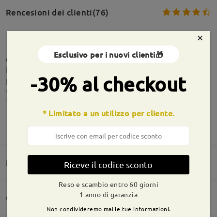
Rencesioni dei clienti(76)
×
Esclusivo per i nuovi clienti🎁
Occhiali da uomo monolocali preso per curiosità!
Non perfetti di più! Montatura meraviglia,lenti
-30% al checkout
perfette,indossati e più tolti ! Userò come occhiali
di scorta quelli fatti in negozio e speso una follia !
Comprerò sicuramente ancora da voi !
* Limitato a un utilizzo per cliente.
by
Prenik
on
Aug 3 , 2026
Informazioni sulla montatura
MOSTRA DI PIÙ
Domande e risposte
Riceve il codice sconto
Assolutamente perfetti, dalla montatura alle lenti,
per adesso i miei preferiti. Firmoo una garanzia.
Reso e scambio entro 60 giorni
by
Daniel
on
Jul 21 , 2026
1 anno di garanzia
Consegna
Siete invitati a lasciare qualsiasi commento sulla montatura.
Non condivideremo mai le tue informazioni.