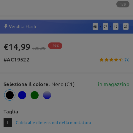
1/6
Vendita Flash
6
D
07
42
27
:
:
:
€14,99
-29%
€20,99
#AC19522
76
Seleziona il colore
:
Nero (C1)
in magazzino
Taglia
L
Guida alle dimensioni della montatura