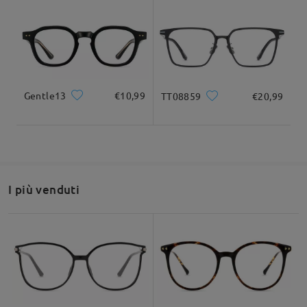
136mm/ 5.35pollici
155mm/ 6.10pollici
Gentle13
€10,99
TT08859
€20,99
Larghezza delle
Altezza delle lenti
Larghezza del
42mm/ 1.65pollici
lenti
ponte
55mm/ 2.17pollici
18mm/ 0.71pollici
Raccomandazione su forma di viso
I più venduti
Quadrato
Rotondo
Cuore
Diamante
Ovale