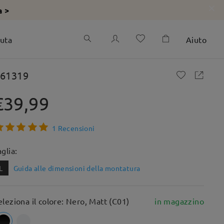
a >
iuta
Aiuto
61319
€39,99
1 Recensioni
aglia:
L
Guida alle dimensioni della montatura
eleziona il colore: Nero, Matt (C01)
in magazzino