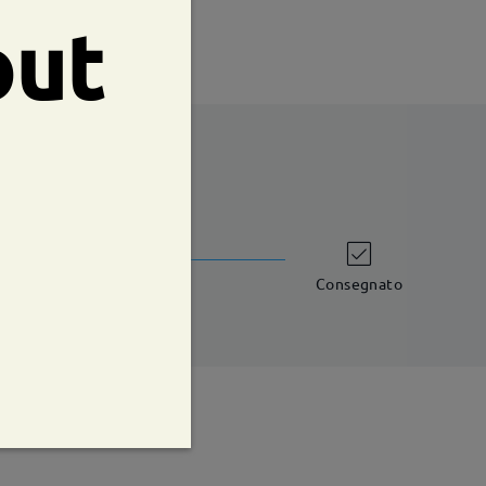
out
shipping time
iorni lavorativi
dettagli
Consegnato