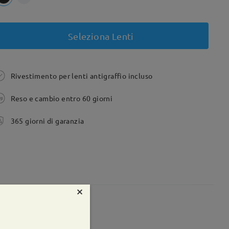
Seleziona Lenti
Rivestimento per lenti antigraffio incluso
Reso e cambio entro 60 giorni
365 giorni di garanzia
×
te:
79 mm
Peso:
21g