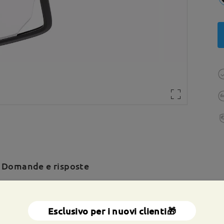
Domande e risposte
a totale:
143 mm
(
Grande
)
Dimensione diagonale della len
Esclusivo per i nuovi clienti🎁