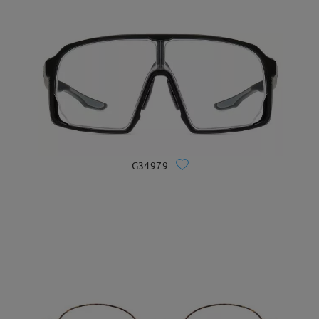
G34979