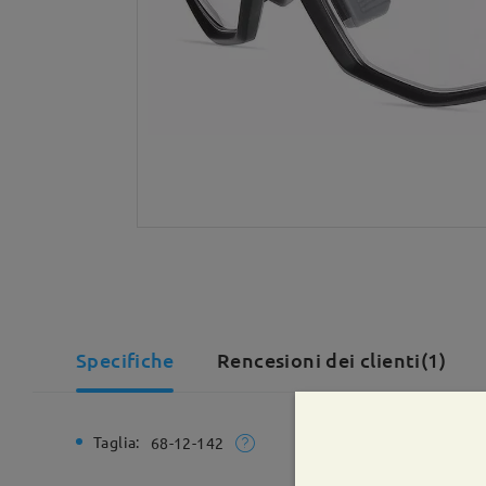
Specifiche
Rencesioni dei clienti(1)
Taglia:
Larghezz
68-12-142