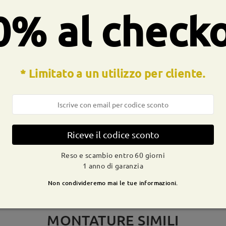
a molla:
No
Materiale:
Tr
0% al check
* Limitato a un utilizzo per cliente.
CONSEGNA
dizione
ivi
dettagli
9-21 g
Spedito
Riceve il codice sconto
Reso e scambio entro 60 giorni
1 anno di garanzia
Non condivideremo mai le tue informazioni.
MONTATURE SIMILI