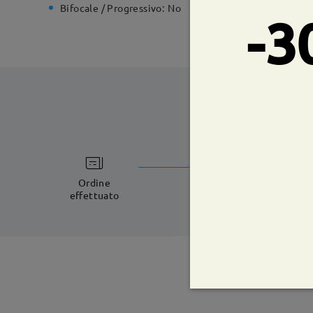
Bifocale / Progressivo:
No
Cerniera 
-3
tempi di spe
8-11 giorni lavorat
Ordine
effettuato