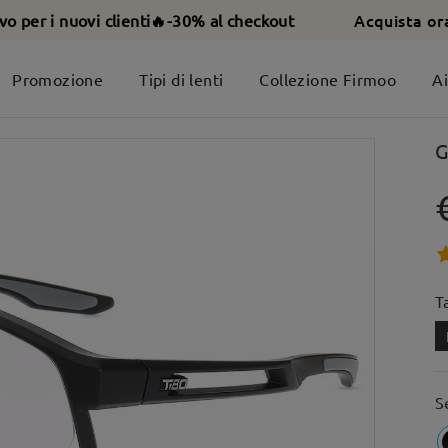
Acquista or
ivo per i nuovi clienti🔥-30% al checkout
Promozione
Tipi di lenti
Collezione Firmoo
A
G
T
S