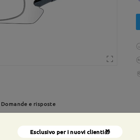
Domande e risposte
a totale:
137 mm
(
Grande
)
Dimensione diagonale della len
Esclusivo per i nuovi clienti🎁