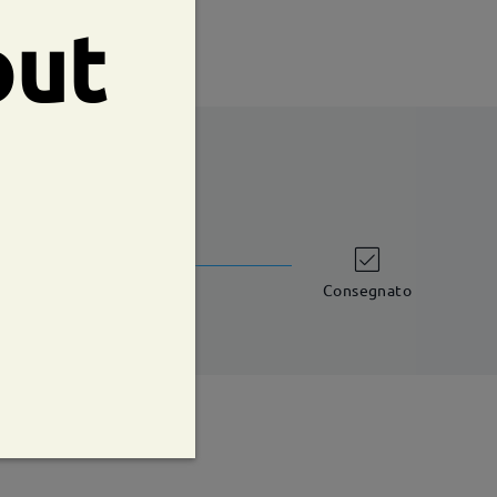
out
shipping time
iorni lavorativi
dettagli
Consegnato