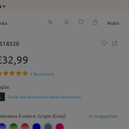
a >
iuta
Aiuto
S18320
€32,99
1 Recensioni
aglia:
L
Guida alle dimensioni della montatura
eleziona il colore: Grigio (Grey)
in magazzino