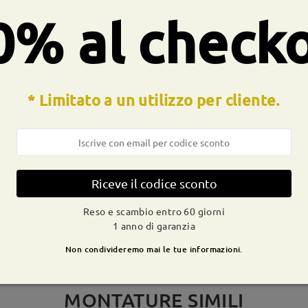
a molla:
No
Materiale:
Tr
0% al check
* Limitato a un utilizzo per cliente.
CONSEGNA
dizione
ivi
dettagli
9-21 g
Spedito
Riceve il codice sconto
Reso e scambio entro 60 giorni
1 anno di garanzia
Non condivideremo mai le tue informazioni.
MONTATURE SIMILI