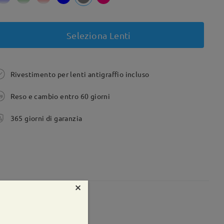
Seleziona Lenti
Rivestimento per lenti antigraffio incluso
Reso e cambio entro 60 giorni
365 giorni di garanzia
×
te:
80 mm
Peso:
20g