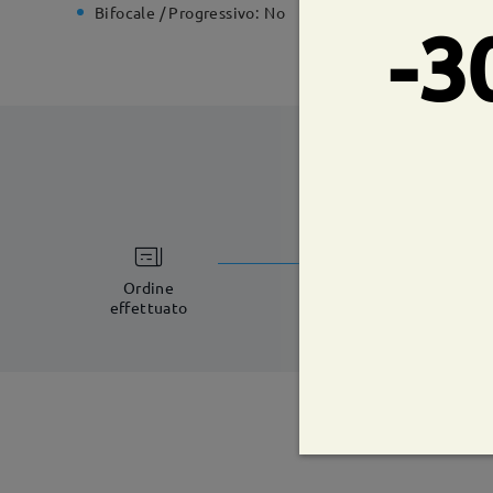
Bifocale / Progressivo:
No
Cerniera 
-3
tempi di spe
8-11 giorni lavorat
Ordine
effettuato