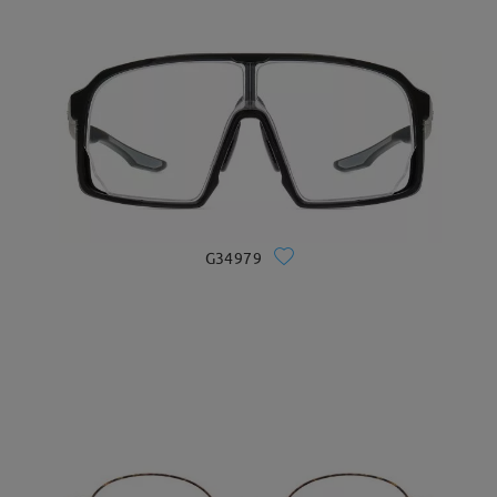
G34979