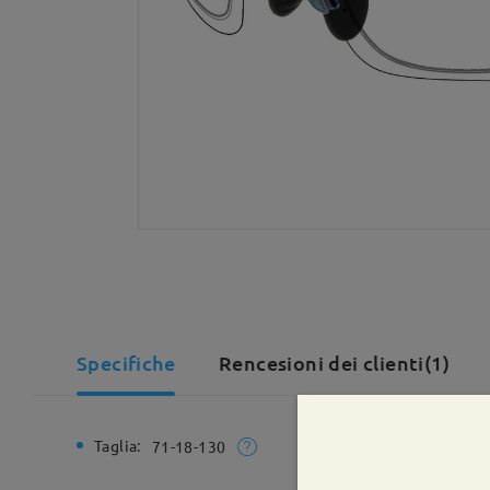
Specifiche
Rencesioni dei clienti(1)
Taglia:
Larghezz
71-18-130