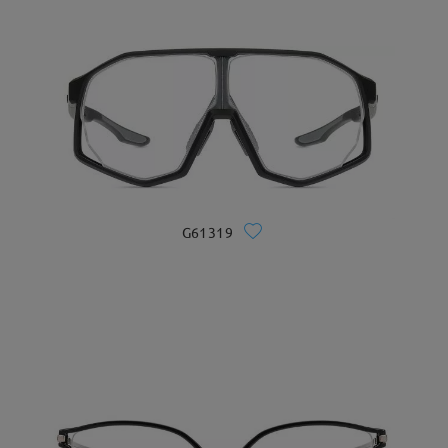
G61319