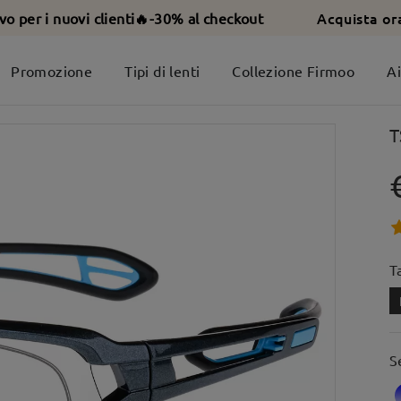
Acquista or
ivo per i nuovi clienti🔥-30% al checkout
Promozione
Tipi di lenti
Collezione Firmoo
A
T
T
S