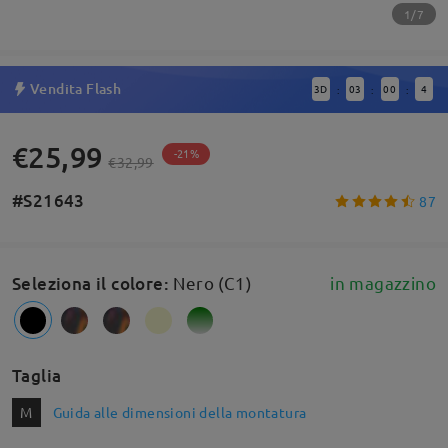
1/7
Vendita Flash
3
D
03
00
4
:
:
:
€25,99
-21%
€32,99
#S21643
87
Seleziona il colore
:
Nero (C1)
in magazzino
Taglia
M
Guida alle dimensioni della montatura