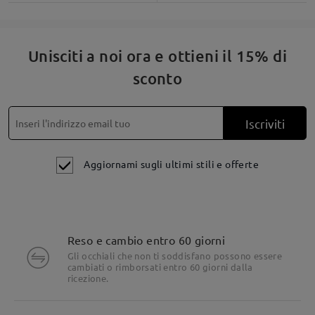
Fai una domanda
Unisciti a noi ora e ottieni il 15% di
sconto
Iscriviti
Aggiornami sugli ultimi stili e offerte
Reso e cambio entro 60 giorni
Dettagli del prodotto
Gli occhiali che non ti soddisfano possono essere
cambiati o rimborsati entro 60 giorni dalla
ricezione.