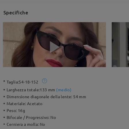
Specifiche
Taglia:
54-18-152
Larghezza totale:
133 mm
(
medio
)
Dimensione diagonale della lente:
54 mm
Materiale:
Acetato
Peso:
16g
Bifocale / Progressivo:
No
Cerniera a molla:
No