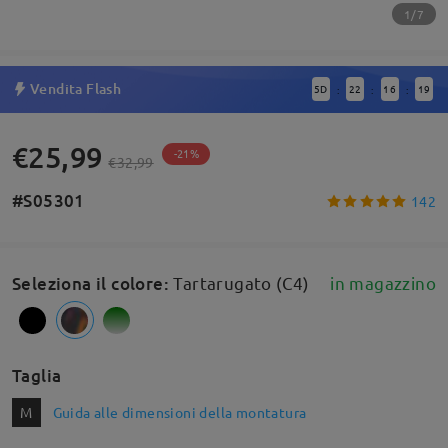
1/7
Vendita Flash
5
D
22
16
18
:
:
:
€25,99
-21%
€32,99
#S05301
142
Seleziona il colore
:
Tartarugato (C4)
in magazzino
Taglia
M
Guida alle dimensioni della montatura