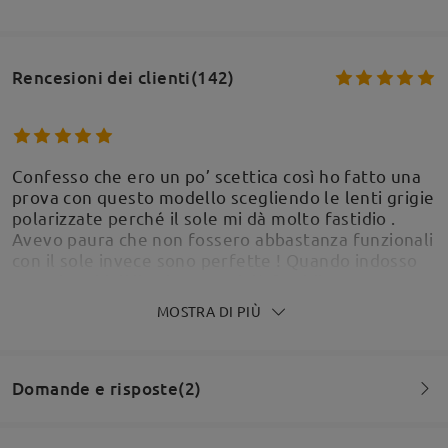
Rencesioni dei clienti(142)
Confesso che ero un po’ scettica così ho fatto una
prova con questo modello scegliendo le lenti grigie
polarizzate perché il sole mi dà molto fastidio .
Avevo paura che non fossero abbastanza funzionali
con il sole invece sono perfette ! Quando indosso
questi occhiali il sole non mi dà fastidio . La
montatura è perfetta, sembra abbastanza solida .
MOSTRA DI PIÙ
Vedremo nel corso e dei mesi se sono robusti . Per
ora sono molto soddisfatta
by
Laura
on
Jun 24 , 2026
Domande e risposte(2)