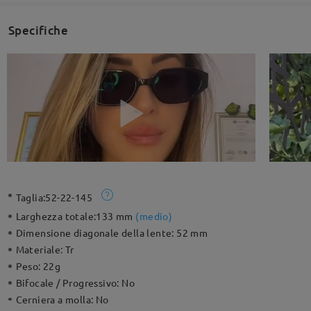
Specifiche
Taglia:
52-22-145
Larghezza totale:
133 mm
(
medio
)
Dimensione diagonale della lente:
52 mm
Materiale:
Tr
Peso:
22g
Bifocale / Progressivo:
No
Cerniera a molla:
No