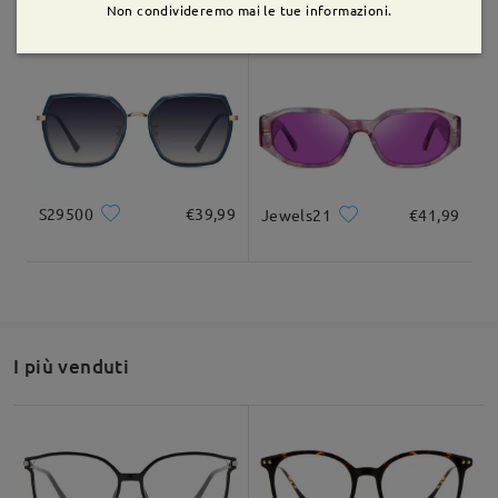
ST985
€29,99
ST0121
€39,99
Non condivideremo mai le tue informazioni.
Leggi tutte le
recensioni
Scrivi una recensione
S29500
€39,99
Jewels21
€41,99
I più venduti