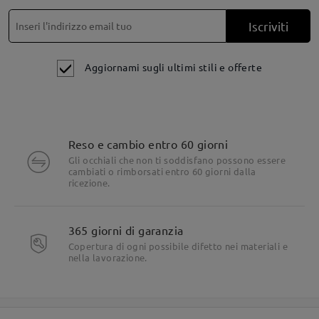
aggiungere lenti progressive, poiché le trattiamo con lenti
monofocali - da lontano per impostazione predefinita.
Iscriviti
Tuttavia, se scegli un paio di occhiali normali, avrai la
possibilità di aggiungere una tinta alle tue lenti progressive.
Verifica
qui
.
Aggiornami sugli ultimi stili e offerte
Per assistenza, non esitare a contattarci tramite LiveChat (24
ore su 24, 7 giorni su 7) o via email all'indirizzo
service@firmoo.it.
su May 2 , 2025
Reso e cambio entro 60 giorni
Gli occhiali che non ti soddisfano possono essere
cambiati o rimborsati entro 60 giorni dalla
ricezione.
Fai una domanda
365 giorni di garanzia
Copertura di ogni possibile difetto nei materiali e
nella lavorazione.