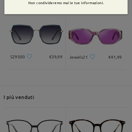
ST985
€29,99
ST0121
€39,99
Non condivideremo mai le tue informazioni.
Leggi tutte le
recensioni
Scrivi una recensione
S29500
€39,99
Jewels21
€41,99
I più venduti