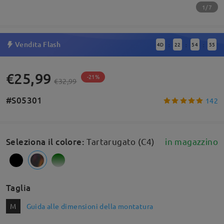
1/7
Vendita Flash
4
D
22
54
54
:
:
:
€25,99
-21%
€32,99
#S05301
142
Seleziona il colore
:
Tartarugato (C4)
in magazzino
Taglia
M
Guida alle dimensioni della montatura