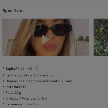
Specifiche
Taglia:
52-22-145
Larghezza totale:
133 mm
(
medio
)
Dimensione diagonale della lente:
52 mm
Materiale:
Tr
Peso:
22g
Bifocale / Progressivo:
No
Cerniera a molla:
No