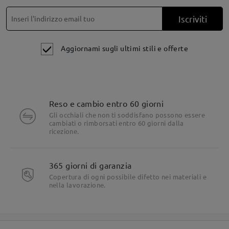
aggiungere lenti progressive, poiché le trattiamo con lenti
monofocali - da lontano per impostazione predefinita.
Iscriviti
Tuttavia, se scegli un paio di occhiali normali, avrai la
possibilità di aggiungere una tinta alle tue lenti progressive.
Verifica
qui
.
Aggiornami sugli ultimi stili e offerte
Per assistenza, non esitare a contattarci tramite LiveChat (24
ore su 24, 7 giorni su 7) o via email all'indirizzo
service@firmoo.it.
su May 2 , 2025
Reso e cambio entro 60 giorni
Gli occhiali che non ti soddisfano possono essere
cambiati o rimborsati entro 60 giorni dalla
ricezione.
Fai una domanda
365 giorni di garanzia
Copertura di ogni possibile difetto nei materiali e
nella lavorazione.