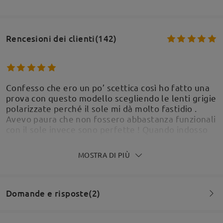
Rencesioni dei clienti(142)
Confesso che ero un po’ scettica così ho fatto una
prova con questo modello scegliendo le lenti grigie
polarizzate perché il sole mi dà molto fastidio .
Avevo paura che non fossero abbastanza funzionali
con il sole invece sono perfette ! Quando indosso
questi occhiali il sole non mi dà fastidio . La
montatura è perfetta, sembra abbastanza solida .
MOSTRA DI PIÙ
Vedremo nel corso e dei mesi se sono robusti . Per
ora sono molto soddisfatta
by
Laura
on
Jun 24 , 2026
Domande e risposte(2)