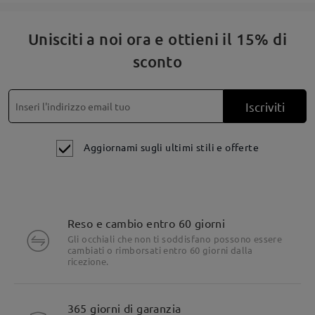
Unisciti a noi ora e ottieni il 15% di
Leggi tutte le
sconto
domande e le risposte
Fai una domanda
Iscriviti
Aggiornami sugli ultimi stili e offerte
Reso e cambio entro 60 giorni
Gli occhiali che non ti soddisfano possono essere
cambiati o rimborsati entro 60 giorni dalla
ricezione.
365 giorni di garanzia