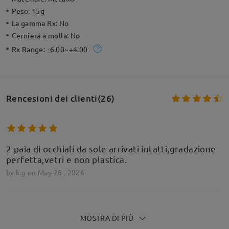
Peso:
15g
La gamma Rx:
No
Cerniera a molla:
No
Rx Range:
-6.00~+4.00
Rencesioni dei clienti(26)
2 paia di occhiali da sole arrivati intatti,gradazione
perfetta,vetri e non plastica.
by
k.g
on
May 28 , 2026
MOSTRA DI PIÙ