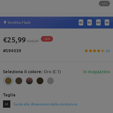
1/7
Vendita Flash
4
D
01
49
53
:
:
:
€25,99
-26%
€34,99
#S94039
26
Seleziona il colore
:
Oro (C1)
in magazzino
Taglia
M
Guida alle dimensioni della montatura