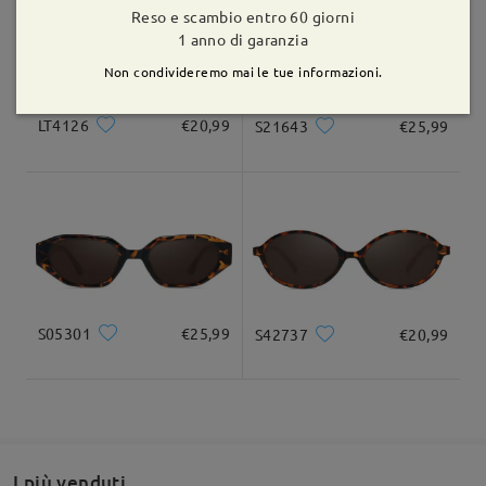
Reso e scambio entro 60 giorni
1 anno di garanzia
Consegnato
Non condivideremo mai le tue informazioni.
LT4126
€20,99
S21643
€25,99
S05301
€25,99
S42737
€20,99
Per qualsiasi assistenza, non esitare a contattarci tramite
LiveChat (24 ore su 24, 7 giorni su 7) o via email all'indirizzo
service@firmoo.it
.
su Apr 9 , 2026
I più venduti