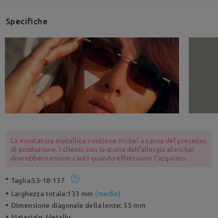
Specifiche
La montatura metallica contiene nichel a causa del processo
di produzione. I clienti con la storia dell'allergia al nichel
dovrebbero essere cauti quando effettuano l'acquisto.
Taglia:
53-18-137
Larghezza totale:
133 mm
(
medio
)
Dimensione diagonale della lente:
55 mm
Materiale:
Metallo