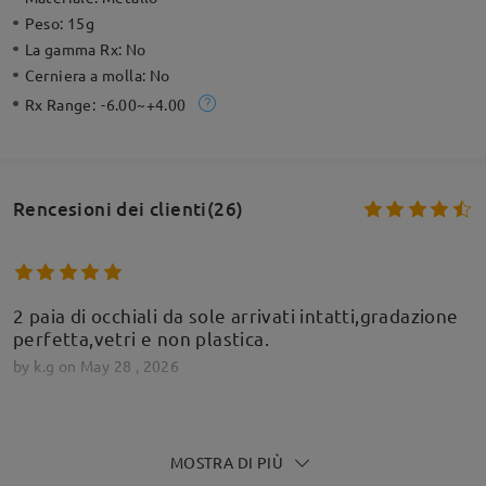
Peso:
15g
La gamma Rx:
No
Cerniera a molla:
No
Rx Range:
-6.00~+4.00
Rencesioni dei clienti(26)
2 paia di occhiali da sole arrivati intatti,gradazione
perfetta,vetri e non plastica.
by
k.g
on
May 28 , 2026
MOSTRA DI PIÙ