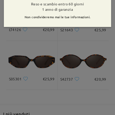
Reso e scambio entro 60 giorni
1 anno di garanzia
Consegnato
Non condivideremo mai le tue informazioni.
LT4126
€20,99
S21643
€25,99
S05301
€25,99
S42737
€20,99
Per qualsiasi assistenza, non esitare a contattarci tramite
LiveChat (24 ore su 24, 7 giorni su 7) o via email all'indirizzo
service@firmoo.it
.
su Apr 9 , 2026
I più venduti