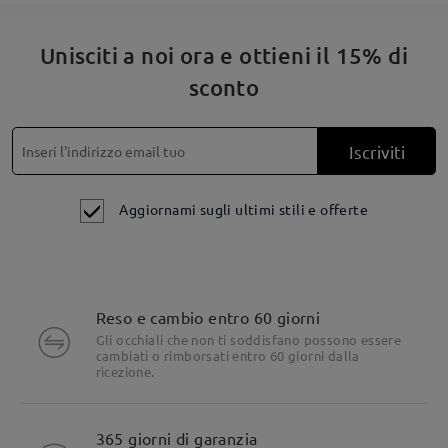
Unisciti a noi ora e ottieni il 15% di
Leggi tutte le
sconto
domande e le risposte
Fai una domanda
Iscriviti
Aggiornami sugli ultimi stili e offerte
Reso e cambio entro 60 giorni
Gli occhiali che non ti soddisfano possono essere
cambiati o rimborsati entro 60 giorni dalla
ricezione.
365 giorni di garanzia