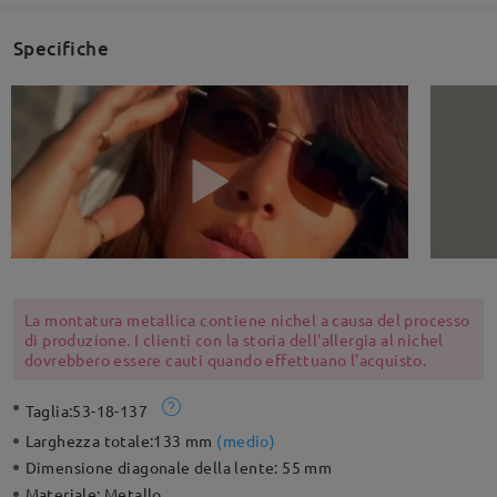
Specifiche
La montatura metallica contiene nichel a causa del processo
di produzione. I clienti con la storia dell'allergia al nichel
dovrebbero essere cauti quando effettuano l'acquisto.
Taglia:
53-18-137
Larghezza totale:
133 mm
(
medio
)
Dimensione diagonale della lente:
55 mm
Materiale:
Metallo