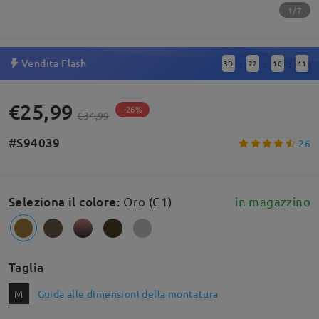
1/7
Vendita Flash
3
D
22
16
10
:
:
:
€25,99
-26%
€34,99
#S94039
26
Seleziona il colore
:
Oro (C1)
in magazzino
Taglia
M
Guida alle dimensioni della montatura