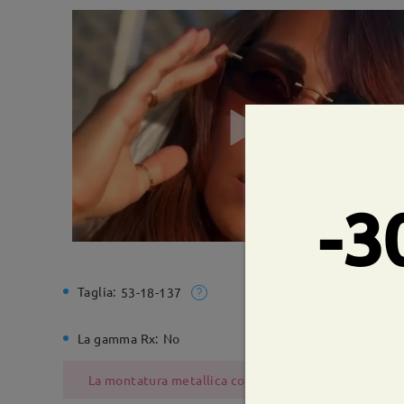
-3
Taglia:
Larghezz
53-18-137
La gamma Rx:
No
Cerniera 
La montatura metallica contiene nichel a causa del pr