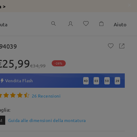
a >
iuta
Aiuto
94039
€25,99
-26%
€34,99
Vendita Flash
4
D
03
50
28
:
:
:
26 Recensioni
aglia:
M
Guida alle dimensioni della montatura