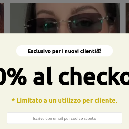
Esclusivo per i nuovi clienti🎁
0% al check
a totale:
133 mm
(
medio
)
Dimensione diagonale della len
* Limitato a un utilizzo per cliente.
a molla:
No
Materiale:
Metallo
ocesso di produzione. I clienti con la storia dell'allergia al nichel