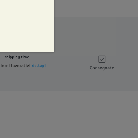
shipping time
iorni lavorativi
dettagli
Consegnato