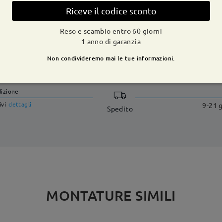
Riceve il codice sconto
Reso e scambio entro 60 giorni
1 anno di garanzia
CONSEGNA
Non condivideremo mai le tue informazioni.
dizione
ivi
dettagli
9-21 g
Spedito
MONTATURE SIMILI