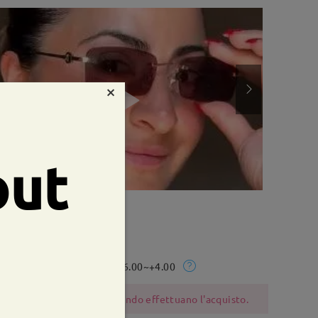
×
out
te:
55 mm
Peso:
15g
Rx Range:
-6.00~+4.00
 dovrebbero essere cauti quando effettuano l'acquisto.