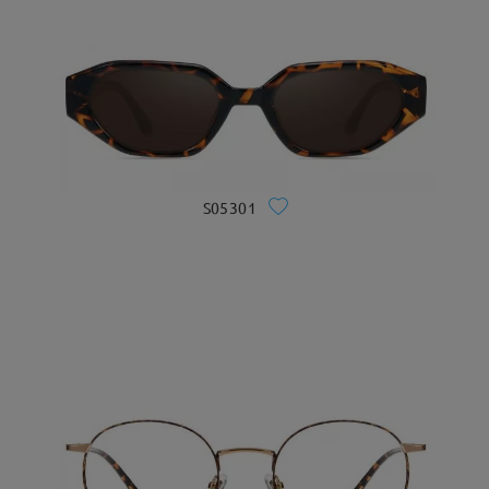
S05301