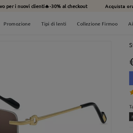
Acquista or
ivo per i nuovi clienti🔥-30% al checkout
Promozione
Tipi di lenti
Collezione Firmoo
A
S
T