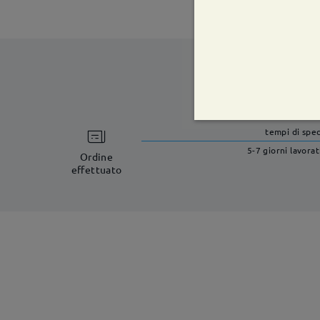
tempi di spe
5-7 giorni lavorat
Ordine
effettuato