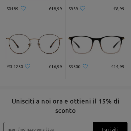
Fai una domanda
S0189
€18,99
S939
€8,99
YSL1230
€16,99
S3500
€14,99
Unisciti a noi ora e ottieni il 15% di
sconto
Iscriviti