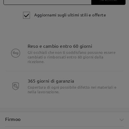
Aggiornami sugli ultimi stili e offerte
Reso e cambio entro 60 giorni
Gli occhiali che non ti soddisfano possono essere
cambiati o rimborsati entro 60 giorni dalla
ricezione.
365 giorni di garanzia
Copertura di ogni possibile difetto nei materiali e
nella lavorazione.
Firmoo