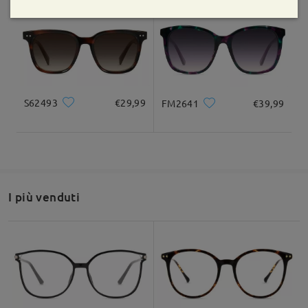
Domanda
:
Salve, potrei avere l'occhiale da sole ma con le lenti
progressive da ricetta? Grazie per la cortese risposta
da Sara su Oct 18 , 2024
S62493
€29,99
FM2641
€39,99
Firmoo's
reply
Ciao, Sara
Grazie per avermelo chiesto.
Se hai bisogno di occhiali da sole progressivi, puoi controllare
qui -> https://www.firmoo.it/help-p-108.shtml
I più venduti
Se hai ancora dubbi, non esitare a contattarci tramite LiveChat
(24/7) o inviaci un'e-mail a service@firmoo.it
Grazie!
su Oct 19 , 2024