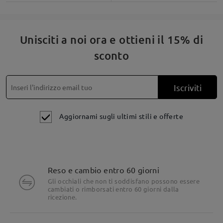
Unisciti a noi ora e ottieni il 15% di
sconto
Iscriviti
Aggiornami sugli ultimi stili e offerte
Reso e cambio entro 60 giorni
Dettagli del prodotto
Gli occhiali che non ti soddisfano possono essere
cambiati o rimborsati entro 60 giorni dalla
ricezione.