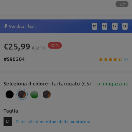
1/7
Vendita Flash
5
D
02
24
28
:
:
:
€25,99
-21%
€32,99
#S90304
87
Seleziona il colore
:
Tartarugato (C5)
in magazzino
Taglia
M
Guida alle dimensioni della montatura