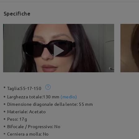
Specifiche
Taglia:
55-17-150
Larghezza totale:
130 mm
(
medio
)
Dimensione diagonale della lente:
55 mm
Materiale:
Acetato
Peso:
17g
Bifocale / Progressivo:
No
Cerniera a molla:
No