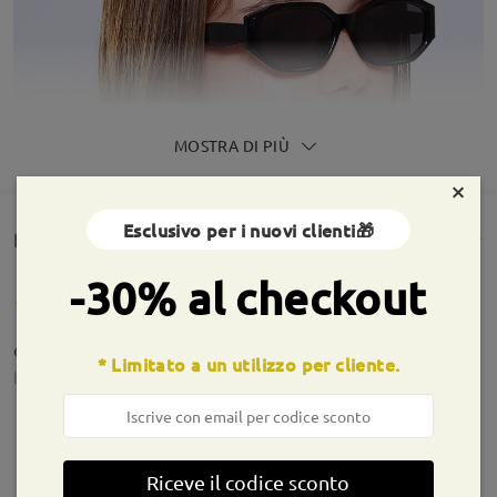
MOSTRA DI PIÙ
×
Esclusivo per i nuovi clienti🎁
Rencesioni dei clienti(87)
-30% al checkout
ottime
* Limitato a un utilizzo per cliente.
by
Angelo
on
Jul 28 , 2026
Informazioni sulla montatura
Riceve il codice sconto