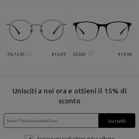
* Solo a titolo di riferimento
Descrizione del prodotto
YSL1230
€16,99
S3500
€14,99
Unisciti a noi ora e ottieni il 15% di
sconto
Iscriviti
Aggiornami sugli ultimi stili e offerte