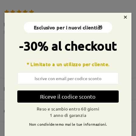
×
Bellissimi e super cute. ADORO!
Esclusivo per i nuovi clienti🎁
by
Stefania
on
Dec 31 , 2025
-30% al checkout
* Limitato a un utilizzo per cliente.
MOSTRA DI PIÙ
Stupendi!
by
Silvia Bondi
on
Oct 2 , 2024
Informazioni sulla montatura
Domande e risposte(1)
Riceve il codice sconto
Reso e scambio entro 60 giorni
Consegna
1 anno di garanzia
Domanda
:
Non condivideremo mai le tue informazioni.
Hanno il filtro uv?
Ordine effettuato
Rivestimento per lenti antigraffio incluso