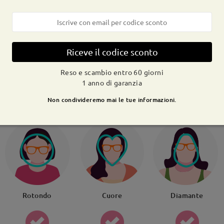
e lenti
Altezza delle lenti
Larghe
Riceve il codice sconto
llici
45mm/ 1.77pollici
21mm/
Reso e scambio entro 60 giorni
1 anno di garanzia
Raccomandazione su forma di viso
Non condivideremo mai le tue informazioni.
Rotondo
Cuore
Diamante