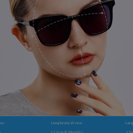
so:
Lunghezza di viso:
Larg
o
17.5cm/6.89pollici
13c