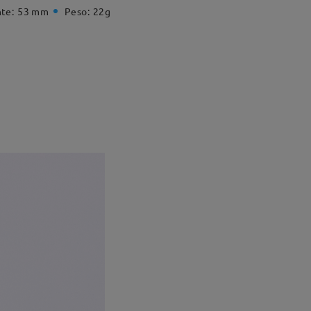
te:
53 mm
Peso:
22g