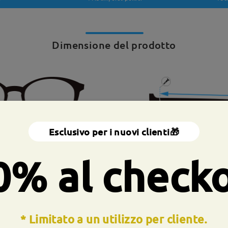
Dimensione del prodotto
Esclusivo per i nuovi clienti🎁
rghezza totale
Larghezza tot
0% al check
mm/ 5.31pollici
148mm/ 5.83pol
* Limitato a un utilizzo per cliente.