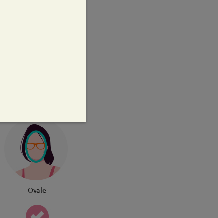
zza del ponte
 0.83pollici
Ovale