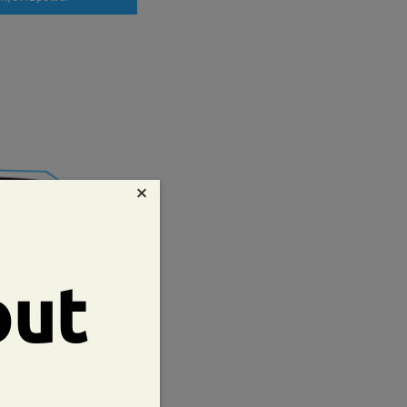
×
ale
out
lici