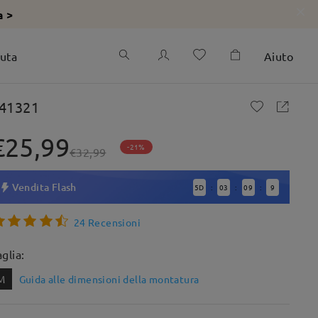
a >
iuta
Aiuto
41321
€25,99
-21%
€32,99
Vendita Flash
5
D
03
09
7
:
:
:
24 Recensioni
aglia:
M
Guida alle dimensioni della montatura