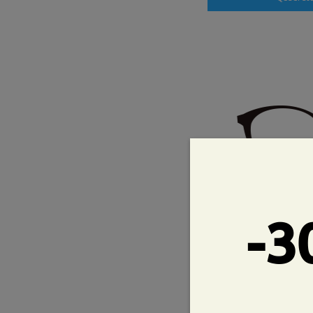
La
-3
135