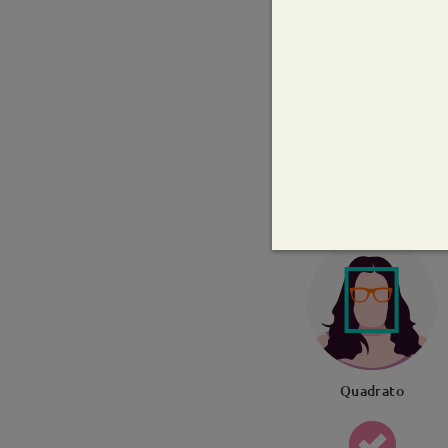
Larghezza dell
52mm/ 2.05po
Quadrato